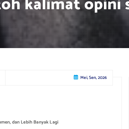
oh kalimat opini
Mei, Sen, 2026
gumen, dan Lebih Banyak Lagi