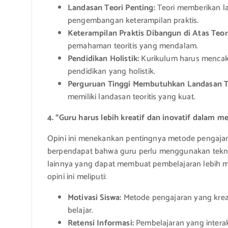
Landasan Teori Penting:
Teori memberikan l
pengembangan keterampilan praktis.
Keterampilan Praktis Dibangun di Atas Teori
pemahaman teoritis yang mendalam.
Pendidikan Holistik:
Kurikulum harus mencak
pendidikan yang holistik.
Perguruan Tinggi Membutuhkan Landasan T
memiliki landasan teoritis yang kuat.
4. “Guru harus lebih kreatif dan inovatif dalam me
Opini ini menekankan pentingnya metode pengajara
berpendapat bahwa guru perlu menggunakan teknol
lainnya yang dapat membuat pembelajaran lebih
opini ini meliputi:
Motivasi Siswa:
Metode pengajaran yang kreat
belajar.
Retensi Informasi:
Pembelajaran yang interak