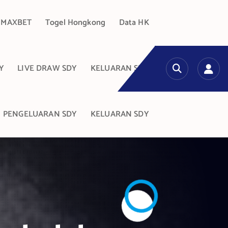
MAXBET
Togel Hongkong
Data HK
Y
LIVE DRAW SDY
KELUARAN SDY
PENGELUARAN SDY
KELUARAN SDY