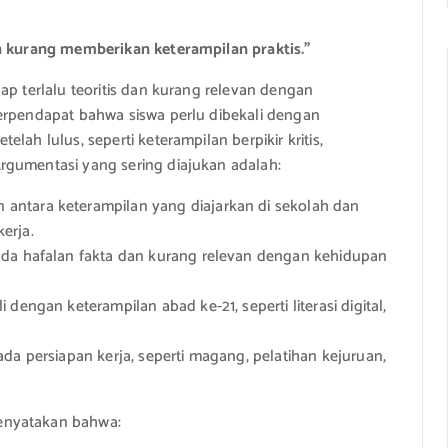
an kurang memberikan keterampilan praktis.”
ap terlalu teoritis dan kurang relevan dengan
berpendapat bahwa siswa perlu dibekali dengan
lah lulus, seperti keterampilan berpikir kritis,
rgumentasi yang sering diajukan adalah:
antara keterampilan yang diajarkan di sekolah dan
erja.
ada hafalan fakta dan kurang relevan dengan kehidupan
i dengan keterampilan abad ke-21, seperti literasi digital,
da persiapan kerja, seperti magang, pelatihan kejuruan,
enyatakan bahwa: