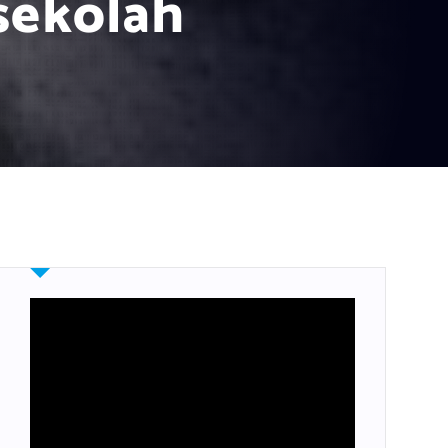
 sekolah