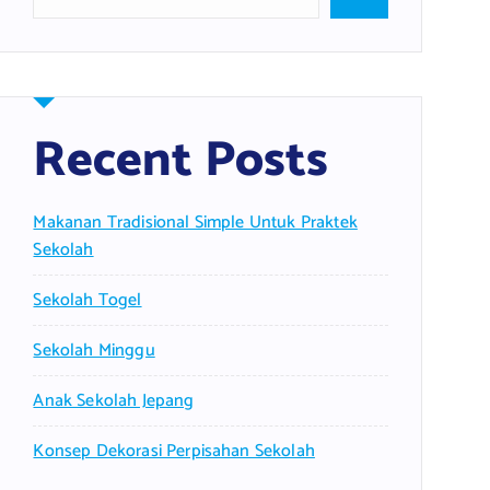
Recent Posts
Makanan Tradisional Simple Untuk Praktek
Sekolah
Sekolah Togel
Sekolah Minggu
Anak Sekolah Jepang
Konsep Dekorasi Perpisahan Sekolah