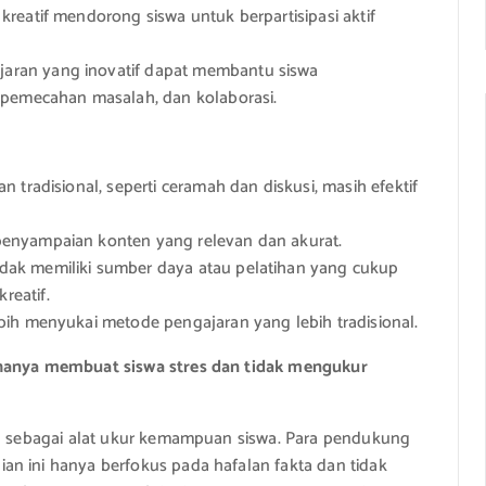
reatif mendorong siswa untuk berpartisipasi aktif
aran yang inovatif dapat membantu siswa
 pemecahan masalah, dan kolaborasi.
 tradisional, seperti ceramah dan diskusi, masih efektif
enyampaian konten yang relevan dan akurat.
dak memiliki sumber daya atau pelatihan yang cukup
reatif.
ih menyukai metode pengajaran yang lebih tradisional.
 hanya membuat siswa stres dan tidak mengukur
nal sebagai alat ukur kemampuan siswa. Para pendukung
an ini hanya berfokus pada hafalan fakta dan tidak