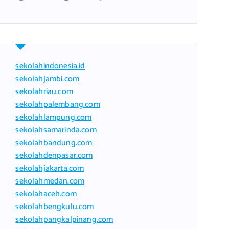
sekolahindonesia.id
sekolahjambi.com
sekolahriau.com
sekolahpalembang.com
sekolahlampung.com
sekolahsamarinda.com
sekolahbandung.com
sekolahdenpasar.com
sekolahjakarta.com
sekolahmedan.com
sekolahaceh.com
sekolahbengkulu.com
sekolahpangkalpinang.com