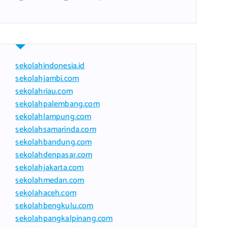
sekolahindonesia.id
sekolahjambi.com
sekolahriau.com
sekolahpalembang.com
sekolahlampung.com
sekolahsamarinda.com
sekolahbandung.com
sekolahdenpasar.com
sekolahjakarta.com
sekolahmedan.com
sekolahaceh.com
sekolahbengkulu.com
sekolahpangkalpinang.com