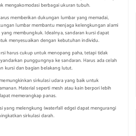
ntuk mengakomodasi berbagai ukuran tubuh.
harus memberikan dukungan lumbar yang memadai,
kungan lumbar membantu menjaga kelengkungan alami
 yang membungkuk. Idealnya, sandaran kursi dapat
ntuk menyesuaikan dengan kebutuhan individu.
si harus cukup untuk menopang paha, tetapi tidak
enyandarkan punggungnya ke sandaran. Harus ada celah
an kursi dan bagian belakang lutut.
 memungkinkan sirkulasi udara yang baik untuk
manan. Material seperti mesh atau kain berpori lebih
ng dapat memerangkap panas.
si yang melengkung (waterfall edge) dapat mengurangi
ngkatkan sirkulasi darah.