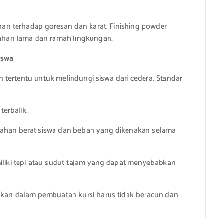
ahan terhadap goresan dan karat. Finishing powder
tahan lama dan ramah lingkungan.
iswa
tertentu untuk melindungi siswa dari cedera. Standar
terbalik.
ahan berat siswa dan beban yang dikenakan selama
iliki tepi atau sudut tajam yang dapat menyebabkan
akan dalam pembuatan kursi harus tidak beracun dan