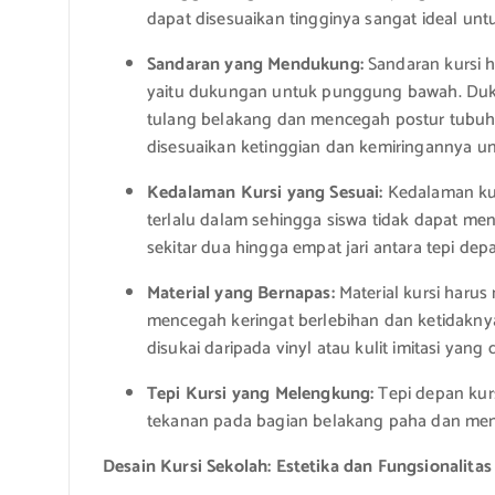
dapat disesuaikan tingginya sangat ideal u
Sandaran yang Mendukung:
Sandaran kursi 
yaitu dukungan untuk punggung bawah. Du
tulang belakang dan mencegah postur tubuh
disesuaikan ketinggian dan kemiringannya u
Kedalaman Kursi yang Sesuai:
Kedalaman kur
terlalu dalam sehingga siswa tidak dapat m
sekitar dua hingga empat jari antara tepi dep
Material yang Bernapas:
Material kursi harus
mencegah keringat berlebihan dan ketidaknya
disukai daripada vinyl atau kulit imitasi ya
Tepi Kursi yang Melengkung:
Tepi depan kur
tekanan pada bagian belakang paha dan meni
Desain Kursi Sekolah: Estetika dan Fungsionalitas