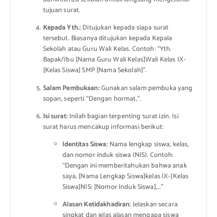
tujuan surat.
Kepada Yth.:
Ditujukan kepada siapa surat
tersebut. Biasanya ditujukan kepada Kepala
Sekolah atau Guru Wali Kelas. Contoh: “Yth.
Bapak/Ibu [Nama Guru Wali Kelas]Wali Kelas IX-
[Kelas Siswa] SMP [Nama Sekolah]”.
Salam Pembukaan:
Gunakan salam pembuka yang
sopan, seperti “Dengan hormat,”.
Isi surat:
Inilah bagian terpenting surat izin. Isi
surat harus mencakup informasi berikut:
Identitas Siswa:
Nama lengkap siswa, kelas,
dan nomor induk siswa (NIS). Contoh:
“Dengan ini memberitahukan bahwa anak
saya, [Nama Lengkap Siswa]kelas IX-[Kelas
Siswa]NIS: [Nomor Induk Siswa],…”
Alasan Ketidakhadiran:
Jelaskan secara
singkat dan jelas alasan mengapa siswa