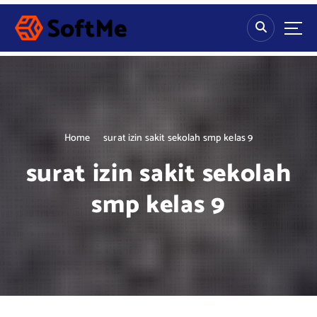
S
k
i
p
t
o
c
o
n
Home
surat izin sakit sekolah smp kelas 9
t
surat izin sakit sekolah
e
n
smp kelas 9
t