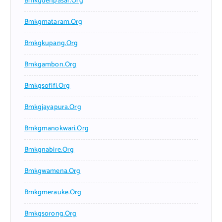
Bmkgdenpasar.org
Bmkgmataram.org
Bmkgkupang.org
Bmkgambon.org
Bmkgsofifi.org
Bmkgjayapura.org
Bmkgmanokwari.org
Bmkgnabire.org
Bmkgwamena.org
Bmkgmerauke.org
Bmkgsorong.org