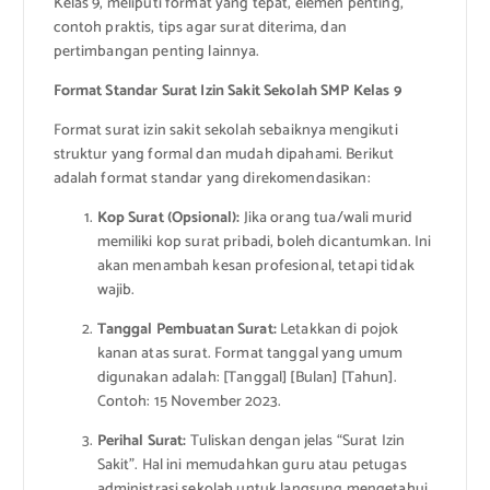
Kelas 9, meliputi format yang tepat, elemen penting,
contoh praktis, tips agar surat diterima, dan
pertimbangan penting lainnya.
Format Standar Surat Izin Sakit Sekolah SMP Kelas 9
Format surat izin sakit sekolah sebaiknya mengikuti
struktur yang formal dan mudah dipahami. Berikut
adalah format standar yang direkomendasikan:
Kop Surat (Opsional):
Jika orang tua/wali murid
memiliki kop surat pribadi, boleh dicantumkan. Ini
akan menambah kesan profesional, tetapi tidak
wajib.
Tanggal Pembuatan Surat:
Letakkan di pojok
kanan atas surat. Format tanggal yang umum
digunakan adalah: [Tanggal] [Bulan] [Tahun].
Contoh: 15 November 2023.
Perihal Surat:
Tuliskan dengan jelas “Surat Izin
Sakit”. Hal ini memudahkan guru atau petugas
administrasi sekolah untuk langsung mengetahui