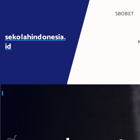
S
k
SBOBET
i
p
t
sekolahindonesia.
o
id
c
o
n
t
e
n
t