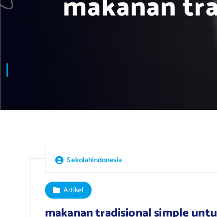
makanan tra
Sekolahindonesia
Artikel
makanan tradisional simple untu