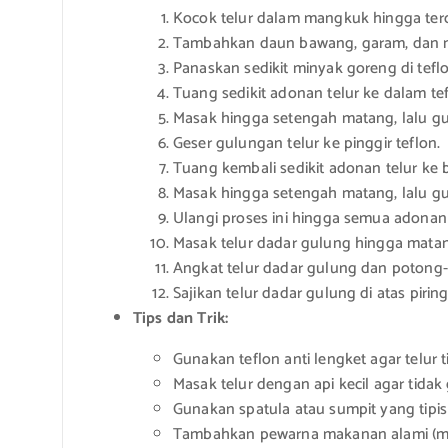
Kocok telur dalam mangkuk hingga terc
Tambahkan daun bawang, garam, dan me
Panaskan sedikit minyak goreng di teflo
Tuang sedikit adonan telur ke dalam tef
Masak hingga setengah matang, lalu gu
Geser gulungan telur ke pinggir teflon.
Tuang kembali sedikit adonan telur ke 
Masak hingga setengah matang, lalu g
Ulangi proses ini hingga semua adonan 
Masak telur dadar gulung hingga mata
Angkat telur dadar gulung dan potong
Sajikan telur dadar gulung di atas piri
Tips dan Trik:
Gunakan teflon anti lengket agar telur
Masak telur dengan api kecil agar tidak
Gunakan spatula atau sumpit yang tipi
Tambahkan pewarna makanan alami (mis