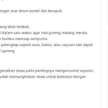
ngan acar timun wortel dan kerupuk.
reng tidak lembek.
i dalam satu waktu agar nasi goreng matang merata.
ar bumbu meresap sempurna.
elengkap seperti sosis, bakso, atau sayuran lain dapat
si goreng.
ngenalkan siswa pada pentingnya mengonsumsi sayuran.
 mudah memungkinkan siswa untuk berkreasi dengan