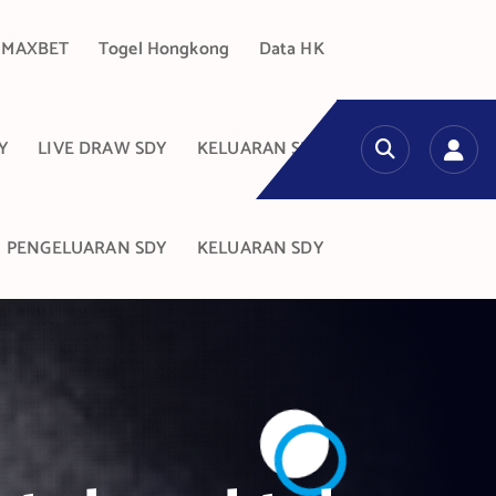
MAXBET
Togel Hongkong
Data HK
Y
LIVE DRAW SDY
KELUARAN SDY
PENGELUARAN SDY
KELUARAN SDY