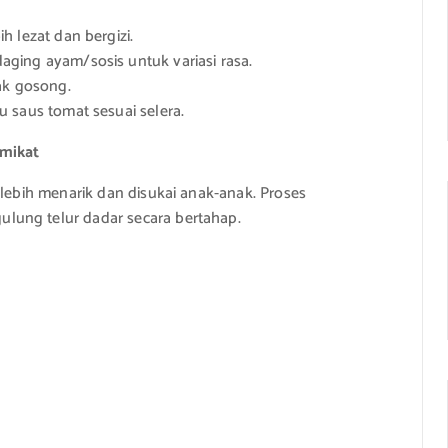
 lezat dan bergizi.
ging ayam/sosis untuk variasi rasa.
ak gosong.
 saus tomat sesuai selera.
emikat
 lebih menarik dan disukai anak-anak. Proses
lung telur dadar secara bertahap.