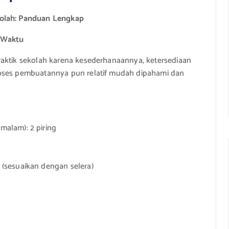
kolah: Panduan Lengkap
g Waktu
raktik sekolah karena kesederhanaannya, ketersediaan
roses pembuatannya pun relatif mudah dipahami dan
emalam): 2 piring
g (sesuaikan dengan selera)