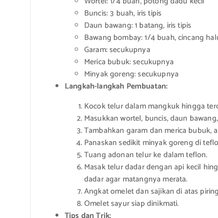
Wortel: 1/4 buah, potong dadu kecil
Buncis: 3 buah, iris tipis
Daun bawang: 1 batang, iris tipis
Bawang bombay: 1/4 buah, cincang hal
Garam: secukupnya
Merica bubuk: secukupnya
Minyak goreng: secukupnya
Langkah-langkah Pembuatan:
Kocok telur dalam mangkuk hingga terc
Masukkan wortel, buncis, daun bawang
Tambahkan garam dan merica bubuk, ad
Panaskan sedikit minyak goreng di teflo
Tuang adonan telur ke dalam teflon.
Masak telur dadar dengan api kecil hin
dadar agar matangnya merata.
Angkat omelet dan sajikan di atas piring
Omelet sayur siap dinikmati.
Tips dan Trik: