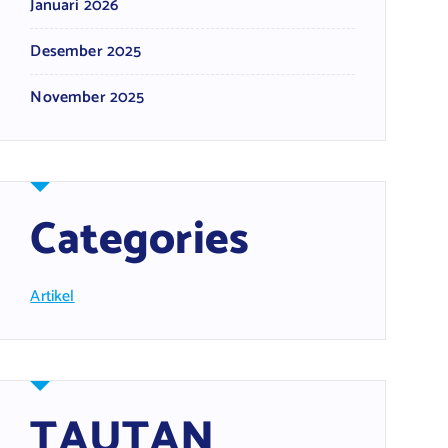
Januari 2026
Desember 2025
November 2025
Categories
Artikel
TAUTAN