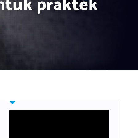
ntuk praktek