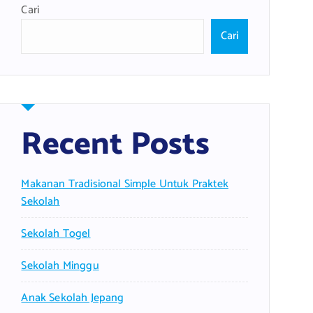
Cari
Cari
Recent Posts
Makanan Tradisional Simple Untuk Praktek
Sekolah
Sekolah Togel
Sekolah Minggu
Anak Sekolah Jepang