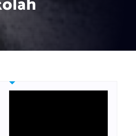
kolah