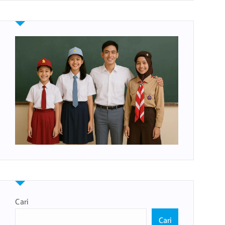
Cari
Cari