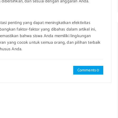
h dibersihkan, dan sesuai dengan anggaran Anda.
stasi penting yang dapat meningkatkan efektivitas
gkan faktor-faktor yang dibahas dalam artikel ini,
mastikan bahwa siswa Anda memiliki lingkungan
uran yang cocok untuk semua orang, dan pilihan terbaik
khusus Anda.
Comments 0