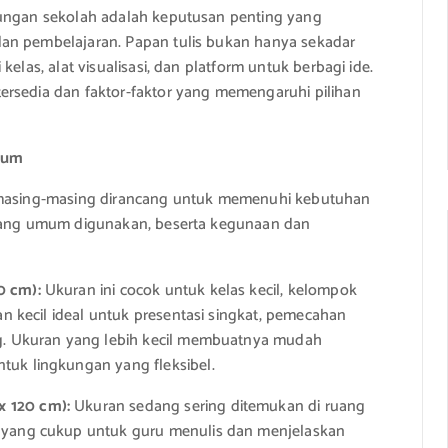
kungan sekolah adalah keputusan penting yang
dan pembelajaran. Papan tulis bukan hanya sekadar
elas, alat visualisasi, dan platform untuk berbagi ide.
ersedia dan faktor-faktor yang memengaruhi pilihan
mum
, masing-masing dirancang untuk memenuhi kebutuhan
 yang umum digunakan, beserta kegunaan dan
0 cm):
Ukuran ini cocok untuk kelas kecil, kelompok
ran kecil ideal untuk presentasi singkat, pemecahan
ng. Ukuran yang lebih kecil membuatnya mudah
tuk lingkungan yang fleksibel.
x 120 cm):
Ukuran sedang sering ditemukan di ruang
g yang cukup untuk guru menulis dan menjelaskan