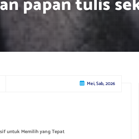
an papan tulis se
Mei, Sab, 2026
if untuk Memilih yang Tepat