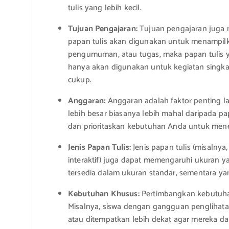
tulis yang lebih kecil.
Tujuan Pengajaran:
Tujuan pengajaran juga m
papan tulis akan digunakan untuk menampilkan
pengumuman, atau tugas, maka papan tulis ya
hanya akan digunakan untuk kegiatan singkat
cukup.
Anggaran:
Anggaran adalah faktor penting la
lebih besar biasanya lebih mahal daripada pa
dan prioritaskan kebutuhan Anda untuk mene
Jenis Papan Tulis:
Jenis papan tulis (misalnya,
interaktif) juga dapat memengaruhi ukuran y
tersedia dalam ukuran standar, sementara y
Kebutuhan Khusus:
Pertimbangkan kebutuhan
Misalnya, siswa dengan gangguan penglihat
atau ditempatkan lebih dekat agar mereka da