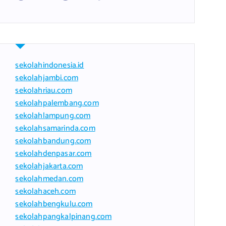
sekolahindonesia.id
sekolahjambi.com
sekolahriau.com
sekolahpalembang.com
sekolahlampung.com
sekolahsamarinda.com
sekolahbandung.com
sekolahdenpasar.com
sekolahjakarta.com
sekolahmedan.com
sekolahaceh.com
sekolahbengkulu.com
sekolahpangkalpinang.com