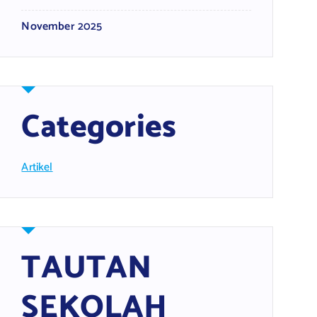
November 2025
Categories
Artikel
TAUTAN
SEKOLAH