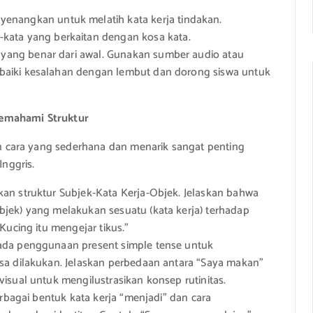
nangkan untuk melatih kata kerja tindakan.
ata yang berkaitan dengan kosa kata.
ang benar dari awal. Gunakan sumber audio atau
baiki kesalahan dengan lembut dan dorong siswa untuk
Memahami Struktur
 cara yang sederhana dan menarik sangat penting
nggris.
an struktur Subjek-Kata Kerja-Objek. Jelaskan bahwa
jek) yang melakukan sesuatu (kata kerja) terhadap
Kucing itu mengejar tikus.”
da penggunaan present simple tense untuk
sa dilakukan. Jelaskan perbedaan antara “Saya makan”
isual untuk mengilustrasikan konsep rutinitas.
bagai bentuk kata kerja “menjadi” dan cara