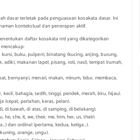
ah dasar terletak pada penguasaan kosakata dasar. Ini
haman kontekstual dan penerapan aktif.
enentukan daftar kosakata inti yang dikategorikan
ya mencakup:
rsi, buku, pulpen), binatang (kucing, anjing, burung,
, adik), makanan (apel, pisang, roti, nasi), tempat (rumah,
mpat, bernyanyi, menari, makan, minum, tidur, membaca,
kecil, bahagia, sedih, tinggi, pendek, merah, biru, hijau).
a (cepat, perlahan, keras, pelan).
 di bawah, di atas, di samping, di belakang).
he, she, it, we, their, me, him, her, us, their).
ga…) dan ordinal (pertama, kedua, ketiga…).
 kuning, orange, ungu).