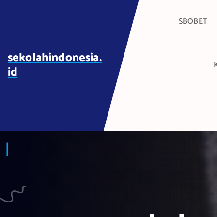
S
k
SBOBET
i
p
t
sekolahindonesia.
o
id
c
o
n
t
e
n
t