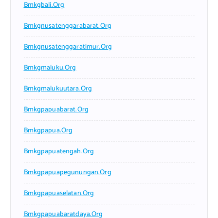
Bmkgbali.org
Bmkgnusatenggarabarat.org
Bmkgnusatenggaratimur.org
Bmkgmaluku.org
Bmkgmalukuutara.org
Bmkgpapuabarat.org
Bmkgpapua.org
Bmkgpapuatengah.org
Bmkgpapuapegunungan.org
Bmkgpapuaselatan.org
Bmkgpapuabaratdaya.org