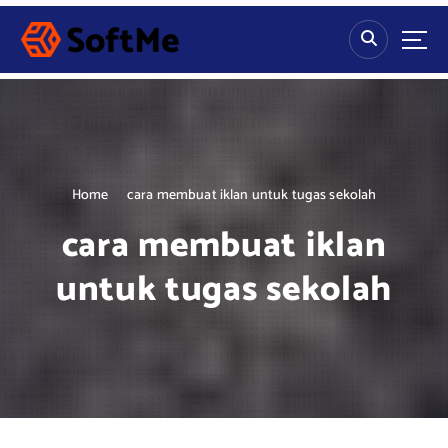
S
k
i
p
t
o
c
o
n
Home
cara membuat iklan untuk tugas sekolah
t
cara membuat iklan
e
n
untuk tugas sekolah
t