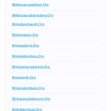
Bkkbnpapuaselatan.org
Bkkbnpapuabaratdaya.org
Bmkgbandaaceh.org
Bmkgmedan.org
Bmkgpadang.org
Bmkgpekanbaru.org
Bmkgtanjungpinang.org
Bmkgjambi.org
Bmkgpalembang.org
Bmkgpangkalpinang.org
Bmkgbengkulu.org