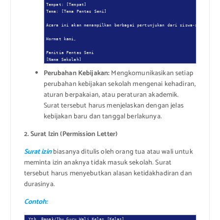
Tempat: [Tempat]

Tema: [Tema Pentas Seni]

Acara ini akan menampilkan berbagai pertunjukan dari siswa-siswi [Nam
Hormat kami,

Panitia Pentas Seni

[Nama Sekolah]
Perubahan Kebijakan:
Mengkomunikasikan setiap
perubahan kebijakan sekolah mengenai kehadiran,
aturan berpakaian, atau peraturan akademik.
Surat tersebut harus menjelaskan dengan jelas
kebijakan baru dan tanggal berlakunya.
2. Surat Izin (Permission Letter)
Surat izin
biasanya ditulis oleh orang tua atau wali untuk
meminta izin anaknya tidak masuk sekolah. Surat
tersebut harus menyebutkan alasan ketidakhadiran dan
durasinya.
Contoh:
Yth. Bapak/Ibu Guru Wali Kelas [Kelas],
