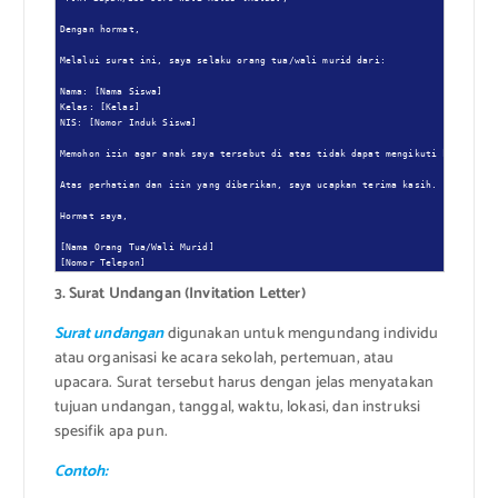
Dengan hormat,

Melalui surat ini, saya selaku orang tua/wali murid dari:

Nama: [Nama Siswa]

Kelas: [Kelas]

NIS: [Nomor Induk Siswa]

Memohon izin agar anak saya tersebut di atas tidak dapat mengikuti kegiatan b
Atas perhatian dan izin yang diberikan, saya ucapkan terima kasih.

Hormat saya,

[Nama Orang Tua/Wali Murid]

[Nomor Telepon]
3. Surat Undangan (Invitation Letter)
Surat undangan
digunakan untuk mengundang individu
atau organisasi ke acara sekolah, pertemuan, atau
upacara. Surat tersebut harus dengan jelas menyatakan
tujuan undangan, tanggal, waktu, lokasi, dan instruksi
spesifik apa pun.
Contoh: