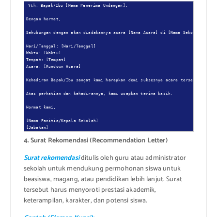
Yth. Bapak/Ibu [Nama Penerima Undangan],

Dengan hormat,

Sehubungan dengan akan diadakannya acara [Nama Acara] di [Nama Sekolah], kami
Hari/Tanggal: [Hari/Tanggal]

Waktu: [Waktu]

Tempat: [Tempat]

Acara: [Rundown Acara]

Kehadiran Bapak/Ibu sangat kami harapkan demi suksesnya acara tersebut.

Atas perhatian dan kehadirannya, kami ucapkan terima kasih.

Hormat kami,

[Nama Panitia/Kepala Sekolah]

[Jabatan]
4. Surat Rekomendasi (Recommendation Letter)
Surat rekomendasi
ditulis oleh guru atau administrator
sekolah untuk mendukung permohonan siswa untuk
beasiswa, magang, atau pendidikan lebih lanjut. Surat
tersebut harus menyoroti prestasi akademik,
keterampilan, karakter, dan potensi siswa.