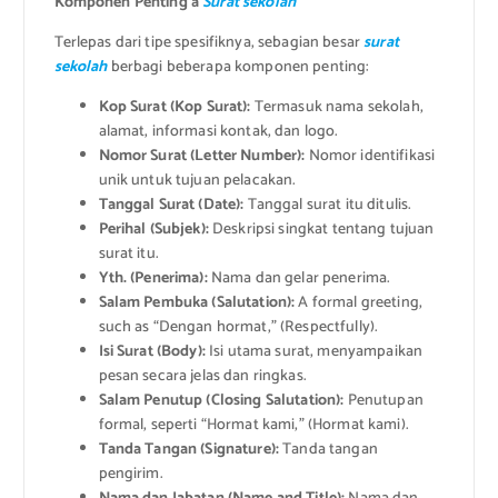
Komponen Penting a
Surat sekolah
Terlepas dari tipe spesifiknya, sebagian besar
surat
sekolah
berbagi beberapa komponen penting:
Kop Surat (Kop Surat):
Termasuk nama sekolah,
alamat, informasi kontak, dan logo.
Nomor Surat (Letter Number):
Nomor identifikasi
unik untuk tujuan pelacakan.
Tanggal Surat (Date):
Tanggal surat itu ditulis.
Perihal (Subjek):
Deskripsi singkat tentang tujuan
surat itu.
Yth. (Penerima):
Nama dan gelar penerima.
Salam Pembuka (Salutation):
A formal greeting,
such as “Dengan hormat,” (Respectfully).
Isi Surat (Body):
Isi utama surat, menyampaikan
pesan secara jelas dan ringkas.
Salam Penutup (Closing Salutation):
Penutupan
formal, seperti “Hormat kami,” (Hormat kami).
Tanda Tangan (Signature):
Tanda tangan
pengirim.