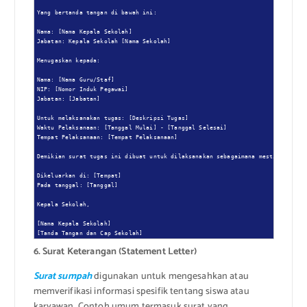
Yang bertanda tangan di bawah ini:

Nama: [Nama Kepala Sekolah]

Jabatan: Kepala Sekolah [Nama Sekolah]

Menugaskan kepada:

Nama: [Nama Guru/Staf]

NIP: [Nomor Induk Pegawai]

Jabatan: [Jabatan]

Untuk melaksanakan tugas: [Deskripsi Tugas]

Waktu Pelaksanaan: [Tanggal Mulai] - [Tanggal Selesai]

Tempat Pelaksanaan: [Tempat Pelaksanaan]

Demikian surat tugas ini dibuat untuk dilaksanakan sebagaimana mestinya.

Dikeluarkan di: [Tempat]

Pada tanggal: [Tanggal]

Kepala Sekolah,

[Nama Kepala Sekolah]

[Tanda Tangan dan Cap Sekolah]
6. Surat Keterangan (Statement Letter)
Surat sumpah
digunakan untuk mengesahkan atau
memverifikasi informasi spesifik tentang siswa atau
karyawan. Contoh umum termasuk surat yang