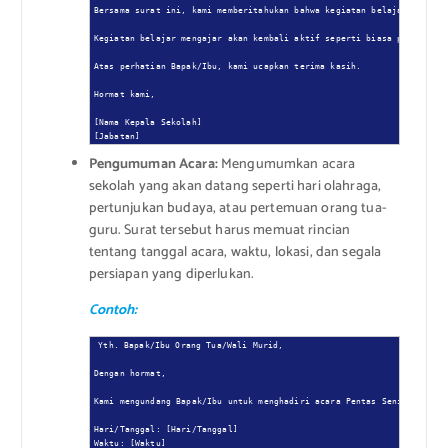
Bersama surat ini, kami memberitahukan bahwa kegiatan belajar mengaja
Kegiatan belajar mengajar akan kembali aktif seperti biasa pada tangg
Atas perhatian Bapak/Ibu, kami ucapkan terima kasih.

Hormat kami,

[Nama Kepala Sekolah]

[Jabatan]
Pengumuman Acara:
Mengumumkan acara
sekolah yang akan datang seperti hari olahraga,
pertunjukan budaya, atau pertemuan orang tua-
guru. Surat tersebut harus memuat rincian
tentang tanggal acara, waktu, lokasi, dan segala
persiapan yang diperlukan.
Contoh:
Yth. Bapak/Ibu Orang Tua/Wali Murid,

Dengan hormat,

Kami mengundang Bapak/Ibu untuk menghadiri acara Pentas Seni yang aka
Hari/Tanggal: [Hari/Tanggal]

Waktu: [Waktu]
