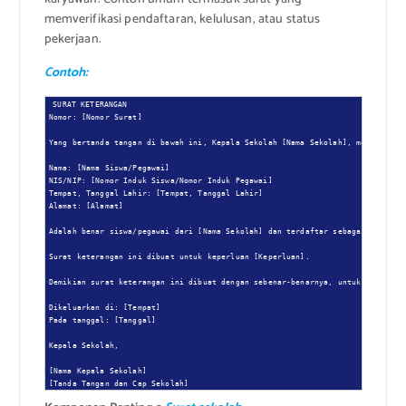
memverifikasi pendaftaran, kelulusan, atau status
pekerjaan.
Contoh:
SURAT KETERANGAN

Nomor: [Nomor Surat]

Yang bertanda tangan di bawah ini, Kepala Sekolah [Nama Sekolah], menerangkan
Nama: [Nama Siswa/Pegawai]

NIS/NIP: [Nomor Induk Siswa/Nomor Induk Pegawai]

Tempat, Tanggal Lahir: [Tempat, Tanggal Lahir]

Alamat: [Alamat]

Adalah benar siswa/pegawai dari [Nama Sekolah] dan terdaftar sebagai [Status:
Surat keterangan ini dibuat untuk keperluan [Keperluan].

Demikian surat keterangan ini dibuat dengan sebenar-benarnya, untuk dapat dip
Dikeluarkan di: [Tempat]

Pada tanggal: [Tanggal]

Kepala Sekolah,

[Nama Kepala Sekolah]

[Tanda Tangan dan Cap Sekolah]