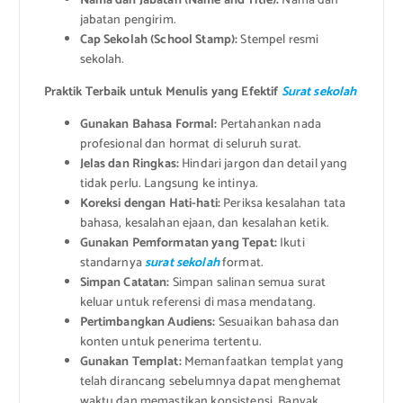
Nama dan Jabatan (Name and Title):
Nama dan
jabatan pengirim.
Cap Sekolah (School Stamp):
Stempel resmi
sekolah.
Praktik Terbaik untuk Menulis yang Efektif
Surat sekolah
Gunakan Bahasa Formal:
Pertahankan nada
profesional dan hormat di seluruh surat.
Jelas dan Ringkas:
Hindari jargon dan detail yang
tidak perlu. Langsung ke intinya.
Koreksi dengan Hati-hati:
Periksa kesalahan tata
bahasa, kesalahan ejaan, dan kesalahan ketik.
Gunakan Pemformatan yang Tepat:
Ikuti
standarnya
surat sekolah
format.
Simpan Catatan:
Simpan salinan semua surat
keluar untuk referensi di masa mendatang.
Pertimbangkan Audiens:
Sesuaikan bahasa dan
konten untuk penerima tertentu.
Gunakan Templat:
Memanfaatkan templat yang
telah dirancang sebelumnya dapat menghemat
waktu dan memastikan konsistensi. Banyak