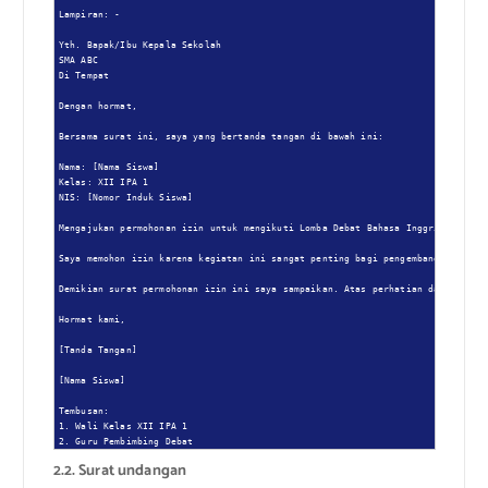
Lampiran: -

Yth. Bapak/Ibu Kepala Sekolah

SMA ABC

Di Tempat

Dengan hormat,

Bersama surat ini, saya yang bertanda tangan di bawah ini:

Nama: [Nama Siswa]

Kelas: XII IPA 1

NIS: [Nomor Induk Siswa]

Mengajukan permohonan izin untuk mengikuti Lomba Debat Bahasa Inggris Tingkat
Saya memohon izin karena kegiatan ini sangat penting bagi pengembangan kemamp
Demikian surat permohonan izin ini saya sampaikan. Atas perhatian dan izin ya
Hormat kami,

[Tanda Tangan]

[Nama Siswa]

Tembusan:

1. Wali Kelas XII IPA 1

2. Guru Pembimbing Debat
2.2. Surat undangan