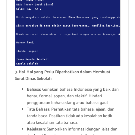
Nama: [Nama Siswa]

NIS: [Nomor Induk Siswa]

Kelas: XII TKJ 1

Untuk mengikuti seleksi beasiswa [Nama Beasiswa] yang diselenggarakan oleh [N
Siswa tersebut di atas adalah siswa berprestasi, memiliki kepribadian yang ba
Demikian surat rekomendasi ini saya buat dengan sebenar-benarnya. Atas perhat
Hormat kami,

[Tanda Tangan]

[Nama Kepala Sekolah]

Kepala Sekolah
3. Hal-Hal yang Perlu Diperhatikan dalam Membuat
Surat Dinas Sekolah
Bahasa:
Gunakan bahasa Indonesia yang baik dan
benar, formal, sopan, dan efektif. Hindari
penggunaan bahasa slang atau bahasa gaul.
Tata Bahasa:
Perhatikan tata bahasa, ejaan, dan
tanda baca. Pastikan tidak ada kesalahan ketik
atau kesalahan tata bahasa.
Kejelasan:
Sampaikan informasi dengan jelas dan