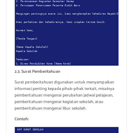
2. Perencanaan Kegiatan Semester Genap

3. Persiapan Penerimaan Peserta Didik Baru

Mengingat pentingnya acara ini, kami mengharapkan kehadiran Bapak/Ibu tepat w
Atas perhatian dan kehadirannya, kami ucapkan terima kasih.

Hormat kami,

[Tanda Tangan]

[Nama Kepala Sekolah]

Kepala Sekolah

Tembusan:

1. Dinas Pendidikan Kota [Nama Kota]
2.3. Surat Pemberitahuan
Surat pemberitahuan digunakan untuk menyampaikan
informasi penting kepada pihak-pihak terkait, misalnya
pemberitahuan mengenai perubahan jadwal pelajaran,
pemberitahuan mengenai kegiatan sekolah, atau
pemberitahuan mengenai libur sekolah.
Contoh:
KOP SURAT SEKOLAH
