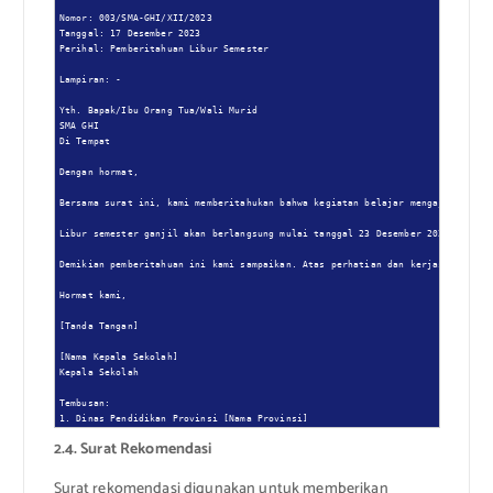
Nomor: 003/SMA-GHI/XII/2023

Tanggal: 17 Desember 2023

Perihal: Pemberitahuan Libur Semester

Lampiran: -

Yth. Bapak/Ibu Orang Tua/Wali Murid

SMA GHI

Di Tempat

Dengan hormat,

Bersama surat ini, kami memberitahukan bahwa kegiatan belajar mengajar semest
Libur semester ganjil akan berlangsung mulai tanggal 23 Desember 2023 sampai 
Demikian pemberitahuan ini kami sampaikan. Atas perhatian dan kerjasamanya, k
Hormat kami,

[Tanda Tangan]

[Nama Kepala Sekolah]

Kepala Sekolah

Tembusan:

1. Dinas Pendidikan Provinsi [Nama Provinsi]
2.4. Surat Rekomendasi
Surat rekomendasi digunakan untuk memberikan