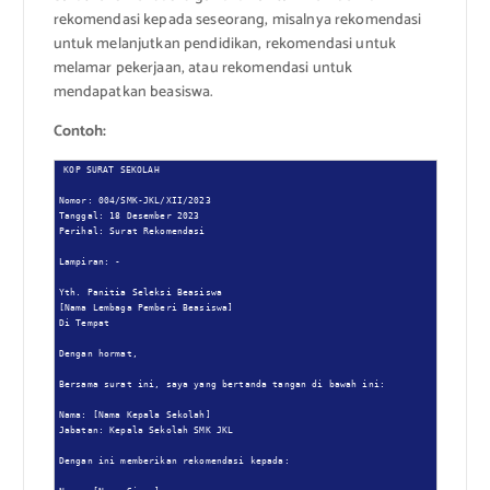
rekomendasi kepada seseorang, misalnya rekomendasi
untuk melanjutkan pendidikan, rekomendasi untuk
melamar pekerjaan, atau rekomendasi untuk
mendapatkan beasiswa.
Contoh:
KOP SURAT SEKOLAH

Nomor: 004/SMK-JKL/XII/2023

Tanggal: 18 Desember 2023

Perihal: Surat Rekomendasi

Lampiran: -

Yth. Panitia Seleksi Beasiswa

[Nama Lembaga Pemberi Beasiswa]

Di Tempat

Dengan hormat,

Bersama surat ini, saya yang bertanda tangan di bawah ini:

Nama: [Nama Kepala Sekolah]

Jabatan: Kepala Sekolah SMK JKL

Dengan ini memberikan rekomendasi kepada:
