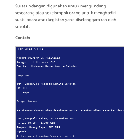
Surat undangan digunakan untuk mengundang
seseorang atau sekelompok orang untuk menghadiri
suatu acara atau kegiatan yang diselenggarakan oleh
sekolah.
Contoh:
KOP SURAT SEKOLAH

Nomor: 002/SMP-DEF/XII/2023

Tanggal: 16 Desember 2023

Perihal: Undangan Rapat Komite Sekolah

Lampiran: -

Yth. Bapak/Ibu Anggota Komite Sekolah

SMP DEF

Di Tempat

Dengan hormat,

Sehubungan dengan akan dilaksanakannya kegiatan akhir semester dan persiapan 
Hari/Tanggal: Sabtu, 23 Desember 2023

Waktu: 09.00 - 12.00 WIB

Tempat: Ruang Rapat SMP DEF

Agenda:

1. Evaluasi Kegiatan Semester Ganjil
