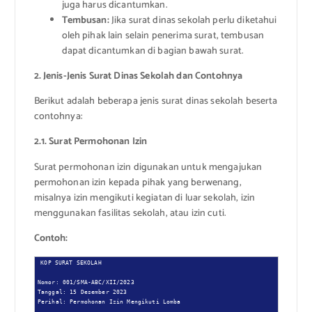
juga harus dicantumkan.
Tembusan:
Jika surat dinas sekolah perlu diketahui
oleh pihak lain selain penerima surat, tembusan
dapat dicantumkan di bagian bawah surat.
2. Jenis-Jenis Surat Dinas Sekolah dan Contohnya
Berikut adalah beberapa jenis surat dinas sekolah beserta
contohnya:
2.1. Surat Permohonan Izin
Surat permohonan izin digunakan untuk mengajukan
permohonan izin kepada pihak yang berwenang,
misalnya izin mengikuti kegiatan di luar sekolah, izin
menggunakan fasilitas sekolah, atau izin cuti.
Contoh:
KOP SURAT SEKOLAH

Nomor: 001/SMA-ABC/XII/2023

Tanggal: 15 Desember 2023

Perihal: Permohonan Izin Mengikuti Lomba
