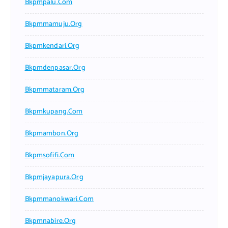
Bkpmpalu.com
Bkpmmamuju.org
Bkpmkendari.org
Bkpmdenpasar.org
Bkpmmataram.org
Bkpmkupang.com
Bkpmambon.org
Bkpmsofifi.com
Bkpmjayapura.org
Bkpmmanokwari.com
Bkpmnabire.org