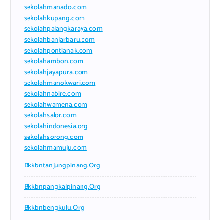
sekolahmanado.com
sekolahkupang.com
sekolahpalangkaraya.com
sekolahbanjarbaru.com
sekolahpontianak.com
sekolahambon.com
sekolahjayapura.com
sekolahmanokwari.com
sekolahnabire.com
sekolahwamena.com
sekolahsalor.com
sekolahindonesia.org
sekolahsorong.com
sekolahmamuju.com
Bkkbntanjungpinang.org
Bkkbnpangkalpinang.org
Bkkbnbengkulu.org