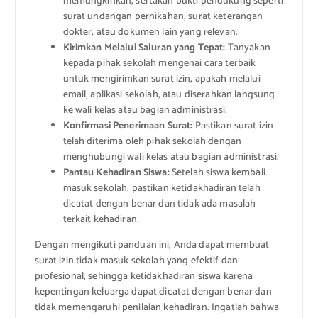
memungkinkan, sertakan bukti pendukung seperti
surat undangan pernikahan, surat keterangan
dokter, atau dokumen lain yang relevan.
Kirimkan Melalui Saluran yang Tepat:
Tanyakan
kepada pihak sekolah mengenai cara terbaik
untuk mengirimkan surat izin, apakah melalui
email, aplikasi sekolah, atau diserahkan langsung
ke wali kelas atau bagian administrasi.
Konfirmasi Penerimaan Surat:
Pastikan surat izin
telah diterima oleh pihak sekolah dengan
menghubungi wali kelas atau bagian administrasi.
Pantau Kehadiran Siswa:
Setelah siswa kembali
masuk sekolah, pastikan ketidakhadiran telah
dicatat dengan benar dan tidak ada masalah
terkait kehadiran.
Dengan mengikuti panduan ini, Anda dapat membuat
surat izin tidak masuk sekolah yang efektif dan
profesional, sehingga ketidakhadiran siswa karena
kepentingan keluarga dapat dicatat dengan benar dan
tidak memengaruhi penilaian kehadiran. Ingatlah bahwa