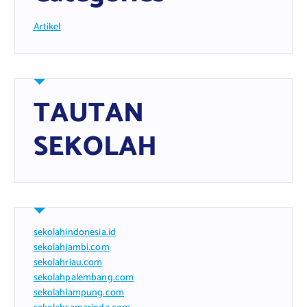
Artikel
TAUTAN
SEKOLAH
sekolahindonesia.id
sekolahjambi.com
sekolahriau.com
sekolahpalembang.com
sekolahlampung.com