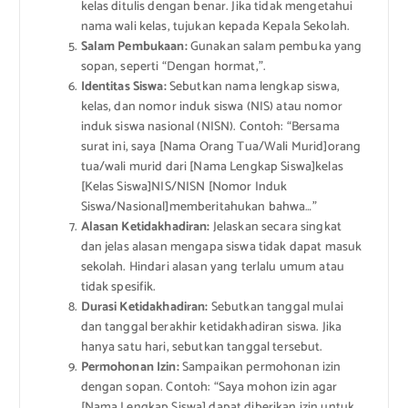
kelas ditulis dengan benar. Jika tidak mengetahui
nama wali kelas, tujukan kepada Kepala Sekolah.
Salam Pembukaan:
Gunakan salam pembuka yang
sopan, seperti “Dengan hormat,”.
Identitas Siswa:
Sebutkan nama lengkap siswa,
kelas, dan nomor induk siswa (NIS) atau nomor
induk siswa nasional (NISN). Contoh: “Bersama
surat ini, saya [Nama Orang Tua/Wali Murid]orang
tua/wali murid dari [Nama Lengkap Siswa]kelas
[Kelas Siswa]NIS/NISN [Nomor Induk
Siswa/Nasional]memberitahukan bahwa…”
Alasan Ketidakhadiran:
Jelaskan secara singkat
dan jelas alasan mengapa siswa tidak dapat masuk
sekolah. Hindari alasan yang terlalu umum atau
tidak spesifik.
Durasi Ketidakhadiran:
Sebutkan tanggal mulai
dan tanggal berakhir ketidakhadiran siswa. Jika
hanya satu hari, sebutkan tanggal tersebut.
Permohonan Izin:
Sampaikan permohonan izin
dengan sopan. Contoh: “Saya mohon izin agar
[Nama Lengkap Siswa] dapat diberikan izin untuk