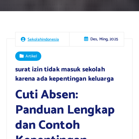
Des, Ming, 2025
Sekolahindonesia
Artikel
surat izin tidak masuk sekolah
karena ada kepentingan keluarga
Cuti Absen:
Panduan Lengkap
dan Contoh