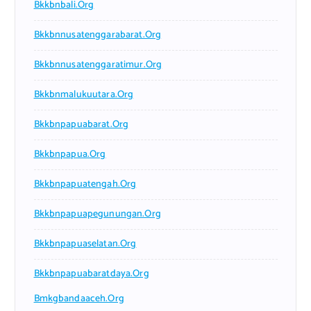
Bkkbnbali.org
Bkkbnnusatenggarabarat.org
Bkkbnnusatenggaratimur.org
Bkkbnmalukuutara.org
Bkkbnpapuabarat.org
Bkkbnpapua.org
Bkkbnpapuatengah.org
Bkkbnpapuapegunungan.org
Bkkbnpapuaselatan.org
Bkkbnpapuabaratdaya.org
Bmkgbandaaceh.org