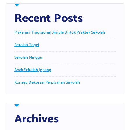
Recent Posts
Makanan Tradisional Simple Untuk Praktek Sekolah
Sekolah Togel
Sekolah Minggu
Anak Sekolah Jepang
Konsep Dekorasi Perpisahan Sekolah
Archives