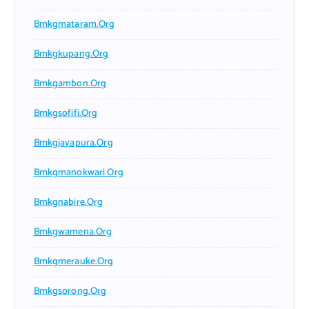
Bmkgmataram.org
Bmkgkupang.org
Bmkgambon.org
Bmkgsofifi.org
Bmkgjayapura.org
Bmkgmanokwari.org
Bmkgnabire.org
Bmkgwamena.org
Bmkgmerauke.org
Bmkgsorong.org