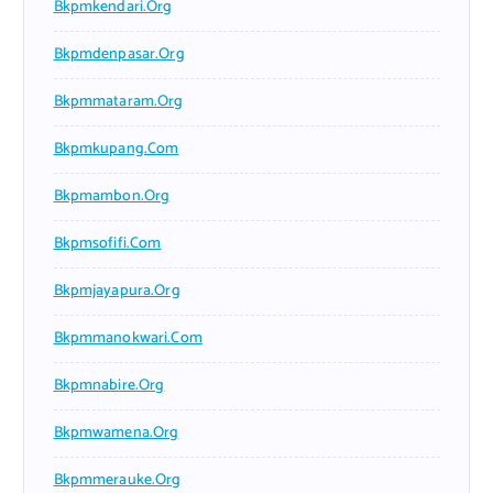
Bkpmkendari.org
Bkpmdenpasar.org
Bkpmmataram.org
Bkpmkupang.com
Bkpmambon.org
Bkpmsofifi.com
Bkpmjayapura.org
Bkpmmanokwari.com
Bkpmnabire.org
Bkpmwamena.org
Bkpmmerauke.org