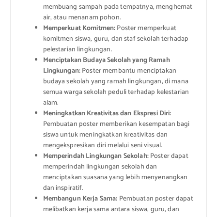
membuang sampah pada tempatnya, menghemat
air, atau menanam pohon.
Memperkuat Komitmen:
Poster memperkuat
komitmen siswa, guru, dan staf sekolah terhadap
pelestarian lingkungan.
Menciptakan Budaya Sekolah yang Ramah
Lingkungan:
Poster membantu menciptakan
budaya sekolah yang ramah lingkungan, di mana
semua warga sekolah peduli terhadap kelestarian
alam.
Meningkatkan Kreativitas dan Ekspresi Diri:
Pembuatan poster memberikan kesempatan bagi
siswa untuk meningkatkan kreativitas dan
mengekspresikan diri melalui seni visual.
Memperindah Lingkungan Sekolah:
Poster dapat
memperindah lingkungan sekolah dan
menciptakan suasana yang lebih menyenangkan
dan inspiratif.
Membangun Kerja Sama:
Pembuatan poster dapat
melibatkan kerja sama antara siswa, guru, dan