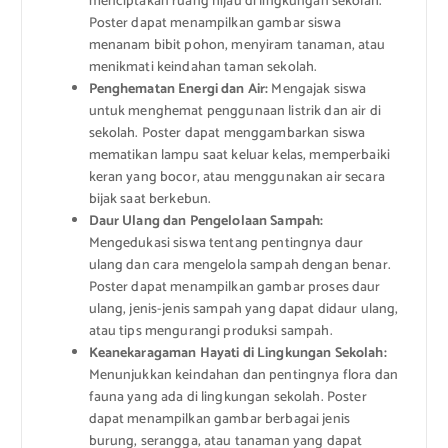
menciptakan ruang hijau di lingkungan sekolah.
Poster dapat menampilkan gambar siswa
menanam bibit pohon, menyiram tanaman, atau
menikmati keindahan taman sekolah.
Penghematan Energi dan Air:
Mengajak siswa
untuk menghemat penggunaan listrik dan air di
sekolah. Poster dapat menggambarkan siswa
mematikan lampu saat keluar kelas, memperbaiki
keran yang bocor, atau menggunakan air secara
bijak saat berkebun.
Daur Ulang dan Pengelolaan Sampah:
Mengedukasi siswa tentang pentingnya daur
ulang dan cara mengelola sampah dengan benar.
Poster dapat menampilkan gambar proses daur
ulang, jenis-jenis sampah yang dapat didaur ulang,
atau tips mengurangi produksi sampah.
Keanekaragaman Hayati di Lingkungan Sekolah:
Menunjukkan keindahan dan pentingnya flora dan
fauna yang ada di lingkungan sekolah. Poster
dapat menampilkan gambar berbagai jenis
burung, serangga, atau tanaman yang dapat