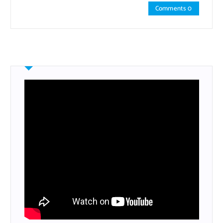
Comments 0