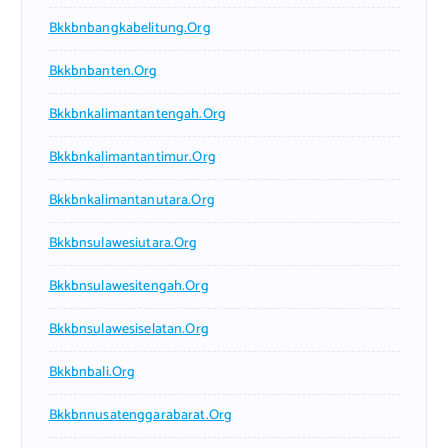
Bkkbnbangkabelitung.org
Bkkbnbanten.org
Bkkbnkalimantantengah.org
Bkkbnkalimantantimur.org
Bkkbnkalimantanutara.org
Bkkbnsulawesiutara.org
Bkkbnsulawesitengah.org
Bkkbnsulawesiselatan.org
Bkkbnbali.org
Bkkbnnusatenggarabarat.org