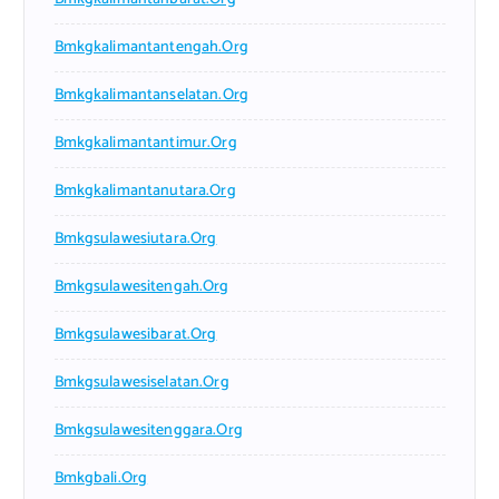
Bmkgkalimantantengah.org
Bmkgkalimantanselatan.org
Bmkgkalimantantimur.org
Bmkgkalimantanutara.org
Bmkgsulawesiutara.org
Bmkgsulawesitengah.org
Bmkgsulawesibarat.org
Bmkgsulawesiselatan.org
Bmkgsulawesitenggara.org
Bmkgbali.org