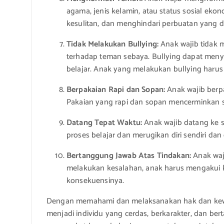
agama, jenis kelamin, atau status sosial eko
kesulitan, dan menghindari perbuatan yang d
Tidak Melakukan Bullying:
Anak wajib tidak m
terhadap teman sebaya. Bullying dapat men
belajar. Anak yang melakukan bullying haru
Berpakaian Rapi dan Sopan:
Anak wajib berp
Pakaian yang rapi dan sopan mencerminkan s
Datang Tepat Waktu:
Anak wajib datang ke 
proses belajar dan merugikan diri sendiri dan 
Bertanggung Jawab Atas Tindakan:
Anak waj
melakukan kesalahan, anak harus mengakui 
konsekuensinya.
Dengan memahami dan melaksanakan hak dan kewa
menjadi individu yang cerdas, berkarakter, dan ber