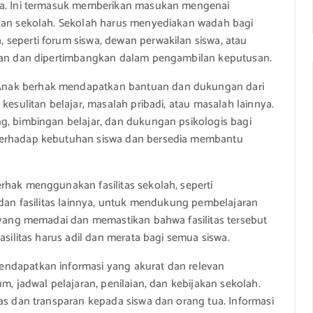
ka. Ini termasuk memberikan masukan mengenai
kan sekolah. Sekolah harus menyediakan wadah bagi
seperti forum siswa, dewan perwakilan siswa, atau
kan dan dipertimbangkan dalam pengambilan keputusan.
nak berhak mendapatkan bantuan dan dukungan dari
kesulitan belajar, masalah pribadi, atau masalah lainnya.
g, bimbingan belajar, dan dukungan psikologis bagi
terhadap kebutuhan siswa dan bersedia membantu
hak menggunakan fasilitas sekolah, seperti
 dan fasilitas lainnya, untuk mendukung pembelajaran
 yang memadai dan memastikan bahwa fasilitas tersebut
silitas harus adil dan merata bagi semua siswa.
ndapatkan informasi yang akurat dan relevan
m, jadwal pelajaran, penilaian, dan kebijakan sekolah.
as dan transparan kepada siswa dan orang tua. Informasi