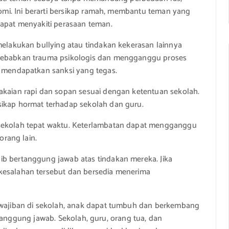
nomi. Ini berarti bersikap ramah, membantu teman yang
apat menyakiti perasaan teman.
elakukan bullying atau tindakan kekerasan lainnya
yebabkan trauma psikologis dan mengganggu proses
s mendapatkan sanksi yang tegas.
akaian rapi dan sopan sesuai dengan ketentuan sekolah.
ikap hormat terhadap sekolah dan guru.
sekolah tepat waktu. Keterlambatan dapat mengganggu
orang lain.
ib bertanggung jawab atas tindakan mereka. Jika
kesalahan tersebut dan bersedia menerima
jiban di sekolah, anak dapat tumbuh dan berkembang
tanggung jawab. Sekolah, guru, orang tua, dan