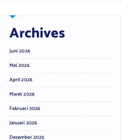
Archives
Juni 2026
Mei 2026
April 2026
Maret 2026
Februari 2026
Januari 2026
Desember 2025