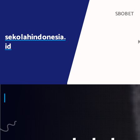
S
k
SBOBET
i
p
t
sekolahindonesia.
o
id
c
o
n
t
e
n
t