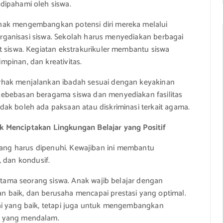
dipahami oleh siswa.
ak mengembangkan potensi diri mereka melalui
 organisasi siswa. Sekolah harus menyediakan berbagai
 siswa. Kegiatan ekstrakurikuler membantu siswa
pinan, dan kreativitas.
hak menjalankan ibadah sesuai dengan keyakinan
ebebasan beragama siswa dan menyediakan fasilitas
ak boleh ada paksaan atau diskriminasi terkait agama.
k Menciptakan Lingkungan Belajar yang Positif
 yang harus dipenuhi. Kewajiban ini membantu
, dan kondusif.
utama seorang siswa. Anak wajib belajar dengan
baik, dan berusaha mencapai prestasi yang optimal.
i yang baik, tetapi juga untuk mengembangkan
n yang mendalam.