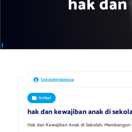
hak dan 
Sekolahindonesia
Artikel
hak dan kewajiban anak di sekol
Hak dan Kewajiban Anak di Sekolah: Membangun 