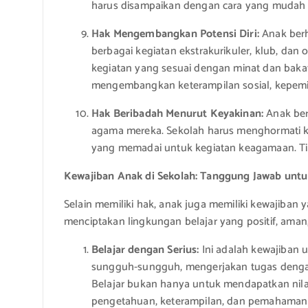
harus disampaikan dengan cara yang mudah 
Hak Mengembangkan Potensi Diri:
Anak berh
berbagai kegiatan ekstrakurikuler, klub, dan
kegiatan yang sesuai dengan minat dan bakat
mengembangkan keterampilan sosial, kepemim
Hak Beribadah Menurut Keyakinan:
Anak ber
agama mereka. Sekolah harus menghormati k
yang memadai untuk kegiatan keagamaan. Tid
Kewajiban Anak di Sekolah: Tanggung Jawab untu
Selain memiliki hak, anak juga memiliki kewajiban
menciptakan lingkungan belajar yang positif, aman
Belajar dengan Serius:
Ini adalah kewajiban 
sungguh-sungguh, mengerjakan tugas dengan 
Belajar bukan hanya untuk mendapatkan nila
pengetahuan, keterampilan, dan pemahama