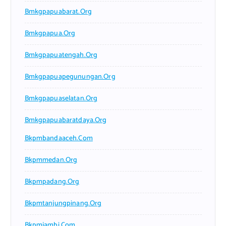
Bmkgpapuabarat.org
Bmkgpapua.org
Bmkgpapuatengah.org
Bmkgpapuapegunungan.org
Bmkgpapuaselatan.org
Bmkgpapuabaratdaya.org
Bkpmbandaaceh.com
Bkpmmedan.org
Bkpmpadang.org
Bkpmtanjungpinang.org
Bkpmjambi.com