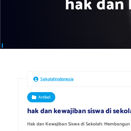
hak dan 
Sekolahindonesia
Artikel
hak dan kewajiban siswa di seko
Hak dan Kewajiban Siswa di Sekolah: Membangun