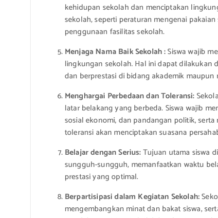
kehidupan sekolah dan menciptakan lingkung
sekolah, seperti peraturan mengenai pakaian
penggunaan fasilitas sekolah.
Menjaga Nama Baik Sekolah :
Siswa wajib me
lingkungan sekolah. Hal ini dapat dilakukan 
dan berprestasi di bidang akademik maupun
Menghargai Perbedaan dan Toleransi:
Sekola
latar belakang yang berbeda. Siswa wajib me
sosial ekonomi, dan pandangan politik, sert
toleransi akan menciptakan suasana persahab
Belajar dengan Serius:
Tujuan utama siswa di 
sungguh-sungguh, memanfaatkan waktu belaj
prestasi yang optimal.
Berpartisipasi dalam Kegiatan Sekolah:
Seko
mengembangkan minat dan bakat siswa, sert