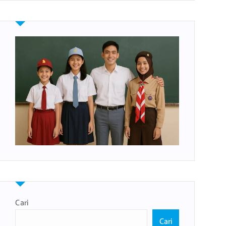
Cari
Cari