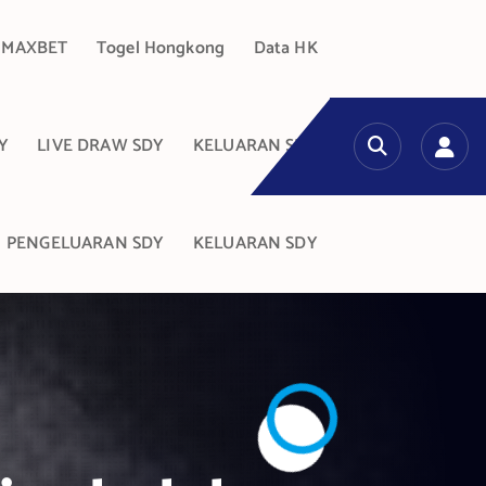
MAXBET
Togel Hongkong
Data HK
Y
LIVE DRAW SDY
KELUARAN SDY
PENGELUARAN SDY
KELUARAN SDY