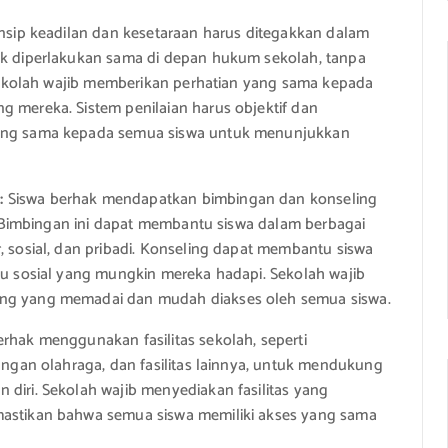
nsip keadilan dan kesetaraan harus ditegakkan dalam
ak diperlakukan sama di depan hukum sekolah, tanpa
f sekolah wajib memberikan perhatian yang sama kepada
 mereka. Sistem penilaian harus objektif dan
yang sama kepada semua siswa untuk menunjukkan
:
Siswa berhak mendapatkan bimbingan dan konseling
a. Bimbingan ini dapat membantu siswa dalam berbagai
, sosial, dan pribadi. Konseling dapat membantu siswa
au sosial yang mungkin mereka hadapi. Sekolah wajib
ng yang memadai dan mudah diakses oleh semua siswa.
rhak menggunakan fasilitas sekolah, seperti
angan olahraga, dan fasilitas lainnya, untuk mendukung
diri. Sekolah wajib menyediakan fasilitas yang
mastikan bahwa semua siswa memiliki akses yang sama