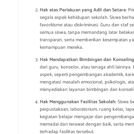
Hak atas Perlakuan yang Adil dan Setara:
Pri
segala aspek kehidupan sekolah. Siswa berh
favoritisme atau diskriminasi. Guru dan sta
semua siswa, tanpa memandang latar belakang
transparan, serta memberikan kesempatan 
kemampuan mereka.
Hak Mendapatkan Bimbingan dan Konseling
dari guru, konselor, atau tenaga ahli lainny
aspek, seperti pengembangan akademik, karir
mengatasi masalah emosional, psikologis, at
menyediakan layanan bimbingan dan konseli
Hak Menggunakan Fasilitas Sekolah:
Siswa be
perpustakaan, laboratorium, ruang kelas, lap
kegiatan belajar mengajar dan pengembangan 
memadai dan terawat dengan baik, serta me
terhadap fasilitas tersebut.