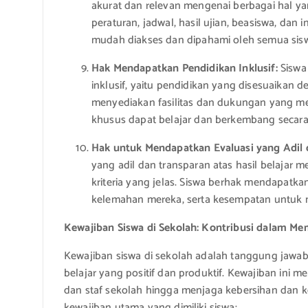
akurat dan relevan mengenai berbagai hal ya
peraturan, jadwal, hasil ujian, beasiswa, dan
mudah diakses dan dipahami oleh semua sis
Hak Mendapatkan Pendidikan Inklusif:
Siswa
inklusif, yaitu pendidikan yang disesuaikan 
menyediakan fasilitas dan dukungan yang 
khusus dapat belajar dan berkembang secara
Hak untuk Mendapatkan Evaluasi yang Adil 
yang adil dan transparan atas hasil belajar m
kriteria yang jelas. Siswa berhak mendapatk
kelemahan mereka, serta kesempatan untuk m
Kewajiban Siswa di Sekolah: Kontribusi dalam Me
Kewajiban siswa di sekolah adalah tanggung jawa
belajar yang positif dan produktif. Kewajiban ini 
dan staf sekolah hingga menjaga kebersihan dan k
kewajiban utama yang dimiliki siswa: