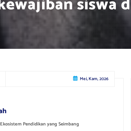
kewajiban siswa d
Mei, Kam, 2026
lah
 Ekosistem Pendidikan yang Seimbang