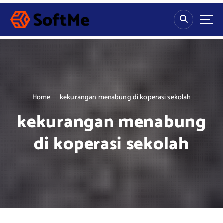
S
k
i
p
t
o
c
o
n
Home
kekurangan menabung di koperasi sekolah
t
kekurangan menabung
e
n
di koperasi sekolah
t