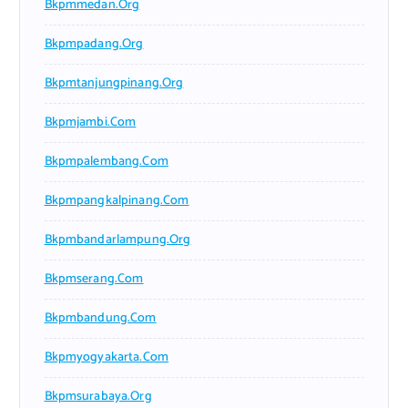
Bkpmmedan.org
Bkpmpadang.org
Bkpmtanjungpinang.org
Bkpmjambi.com
Bkpmpalembang.com
Bkpmpangkalpinang.com
Bkpmbandarlampung.org
Bkpmserang.com
Bkpmbandung.com
Bkpmyogyakarta.com
Bkpmsurabaya.org