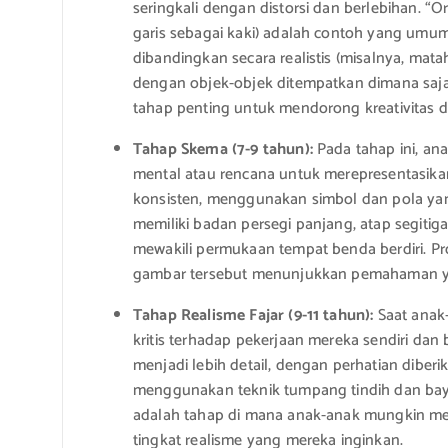
seringkali dengan distorsi dan berlebihan. 
garis sebagai kaki) adalah contoh yang umum
dibandingkan secara realistis (misalnya, matah
dengan objek-objek ditempatkan dimana saja 
tahap penting untuk mendorong kreativitas da
Tahap Skema (7-9 tahun):
Pada tahap ini, a
mental atau rencana untuk merepresentasika
konsisten, menggunakan simbol dan pola yan
memiliki badan persegi panjang, atap segitiga,
mewakili permukaan tempat benda berdiri. P
gambar tersebut menunjukkan pemahaman yan
Tahap Realisme Fajar (9-11 tahun):
Saat anak
kritis terhadap pekerjaan mereka sendiri dan
menjadi lebih detail, dengan perhatian diber
menggunakan teknik tumpang tindih dan bay
adalah tahap di mana anak-anak mungkin menj
tingkat realisme yang mereka inginkan.