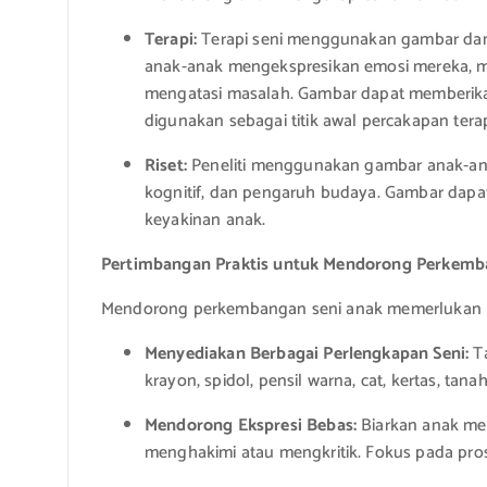
Terapi:
Terapi seni menggunakan gambar dan
anak-anak mengekspresikan emosi mereka,
mengatasi masalah. Gambar dapat memberika
digunakan sebagai titik awal percakapan tera
Riset:
Peneliti menggunakan gambar anak-an
kognitif, dan pengaruh budaya. Gambar dapat
keyakinan anak.
Pertimbangan Praktis untuk Mendorong Perkemb
Mendorong perkembangan seni anak memerlukan 
Menyediakan Berbagai Perlengkapan Seni:
Ta
krayon, spidol, pensil warna, cat, kertas, tana
Mendorong Ekspresi Bebas:
Biarkan anak me
menghakimi atau mengkritik. Fokus pada pros