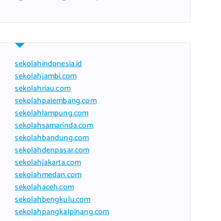
sekolahindonesia.id
sekolahjambi.com
sekolahriau.com
sekolahpalembang.com
sekolahlampung.com
sekolahsamarinda.com
sekolahbandung.com
sekolahdenpasar.com
sekolahjakarta.com
sekolahmedan.com
sekolahaceh.com
sekolahbengkulu.com
sekolahpangkalpinang.com