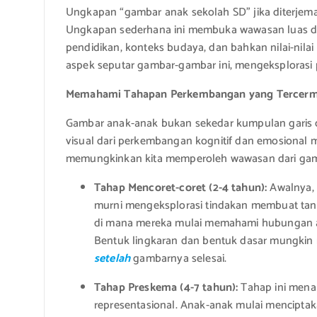
Ungkapan “gambar anak sekolah SD” jika diterje
Ungkapan sederhana ini membuka wawasan luas 
pendidikan, konteks budaya, dan bahkan nilai-nilai 
aspek seputar gambar-gambar ini, mengeksplorasi pe
Memahami Tahapan Perkembangan yang Tercerm
Gambar anak-anak bukan sekedar kumpulan garis d
visual dari perkembangan kognitif dan emosiona
memungkinkan kita memperoleh wawasan dari gam
Tahap Mencoret-coret (2-4 tahun):
Awalnya, 
murni mengeksplorasi tindakan membuat tanda d
di mana mereka mulai memahami hubungan an
Bentuk lingkaran dan bentuk dasar mungkin m
setelah
gambarnya selesai.
Tahap Preskema (4-7 tahun):
Tahap ini mena
representasional. Anak-anak mulai menciptak