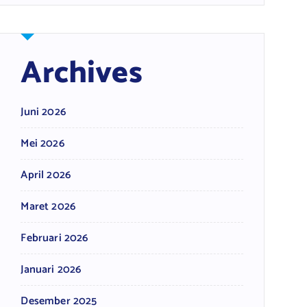
Archives
Juni 2026
Mei 2026
April 2026
Maret 2026
Februari 2026
Januari 2026
Desember 2025