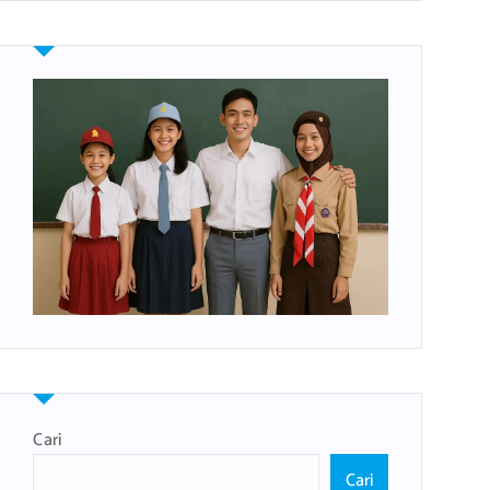
Cari
Cari