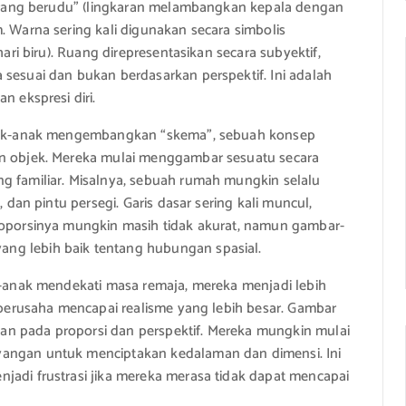
“Orang berudu” (lingkaran melambangkan kepala dengan
. Warna sering kali digunakan secara simbolis
ari biru). Ruang direpresentasikan secara subyektif,
sesuai dan bukan berdasarkan perspektif. Ini adalah
n ekspresi diri.
nak-anak mengembangkan “skema”, sebuah konsep
n objek. Mereka mulai menggambar sesuatu secara
g familiar. Misalnya, sebuah rumah mungkin selalu
 dan pintu persegi. Garis dasar sering kali muncul,
roporsinya mungkin masih tidak akurat, namun gambar-
g lebih baik tentang hubungan spasial.
-anak mendekati masa remaja, mereka menjadi lebih
 berusaha mencapai realisme yang lebih besar. Gambar
ikan pada proporsi dan perspektif. Mereka mungkin mulai
angan untuk menciptakan kedalaman dan dimensi. Ini
adi frustrasi jika mereka merasa tidak dapat mencapai