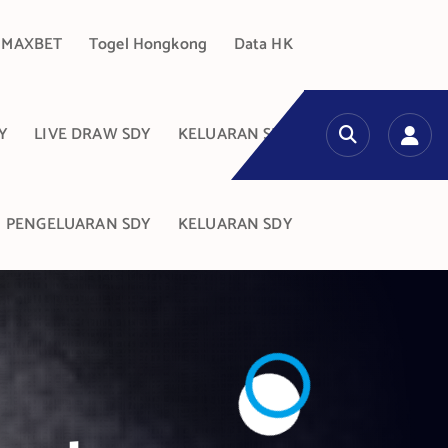
MAXBET
Togel Hongkong
Data HK
Y
LIVE DRAW SDY
KELUARAN SDY
PENGELUARAN SDY
KELUARAN SDY