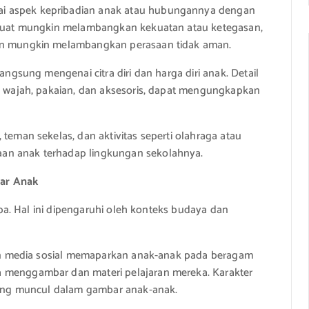
 aspek kepribadian anak atau hubungannya dengan
 kuat mungkin melambangkan kekuatan atau ketegasan,
an mungkin melambangkan perasaan tidak aman.
ngsung mengenai citra diri dan harga diri anak. Detail
i wajah, pakaian, dan aksesoris, dapat mengungkapkan
teman sekelas, dan aktivitas seperti olahraga atau
an anak terhadap lingkungan sekolahnya.
ar Anak
a. Hal ini dipengaruhi oleh konteks budaya dan
dan media sosial memaparkan anak-anak pada beragam
 menggambar dan materi pelajaran mereka. Karakter
ering muncul dalam gambar anak-anak.