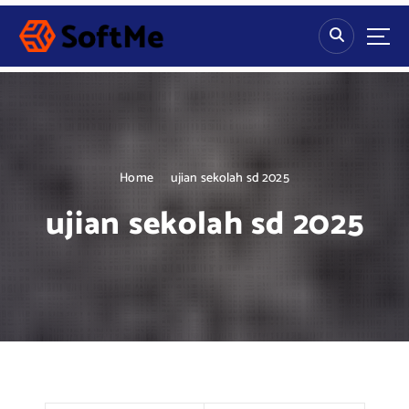
S
k
i
p
t
o
c
o
n
Home
ujian sekolah sd 2025
t
ujian sekolah sd 2025
e
n
t