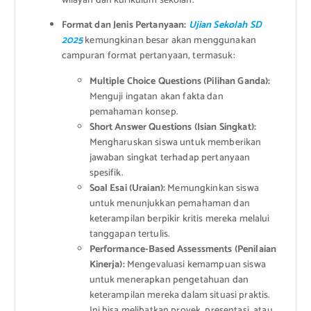
wilayah dan kurikulum sekolah.
Format dan Jenis Pertanyaan:
Ujian Sekolah SD
2025
kemungkinan besar akan menggunakan
campuran format pertanyaan, termasuk:
Multiple Choice Questions (Pilihan Ganda):
Menguji ingatan akan fakta dan
pemahaman konsep.
Short Answer Questions (Isian Singkat):
Mengharuskan siswa untuk memberikan
jawaban singkat terhadap pertanyaan
spesifik.
Soal Esai (Uraian):
Memungkinkan siswa
untuk menunjukkan pemahaman dan
keterampilan berpikir kritis mereka melalui
tanggapan tertulis.
Performance-Based Assessments (Penilaian
Kinerja):
Mengevaluasi kemampuan siswa
untuk menerapkan pengetahuan dan
keterampilan mereka dalam situasi praktis.
Ini bisa melibatkan proyek, presentasi, atau