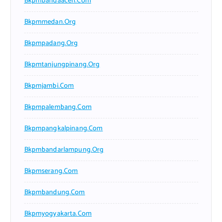
Bkpmbandaaceh.com
Bkpmmedan.org
Bkpmpadang.org
Bkpmtanjungpinang.org
Bkpmjambi.com
Bkpmpalembang.com
Bkpmpangkalpinang.com
Bkpmbandarlampung.org
Bkpmserang.com
Bkpmbandung.com
Bkpmyogyakarta.com