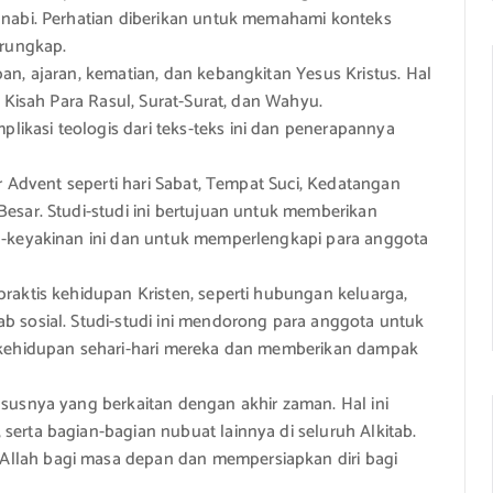
 nabi. Perhatian diberikan untuk memahami konteks
erungkap.
n, ajaran, kematian, dan kebangkitan Yesus Kristus. Hal
, Kisah Para Rasul, Surat-Surat, dan Wahyu.
kasi teologis dari teks-teks ini dan penerapannya
r Advent seperti hari Sabat, Tempat Suci, Kedatangan
esar. Studi-studi ini bertujuan untuk memberikan
an-keyakinan ini dan untuk memperlengkapi para anggota
raktis kehidupan Kristen, seperti hubungan keluarga,
b sosial. Studi-studi ini mendorong para anggota untuk
m kehidupan sehari-hari mereka dan memberikan dampak
ususnya yang berkaitan dengan akhir zaman. Hal ini
erta bagian-bagian nubuat lainnya di seluruh Alkitab.
llah bagi masa depan dan mempersiapkan diri bagi