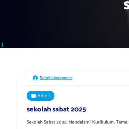
Sekolahindonesia
Artikel
sekolah sabat 2025
Sekolah Sabat 2025: Mendalami Kurikulum, Tema