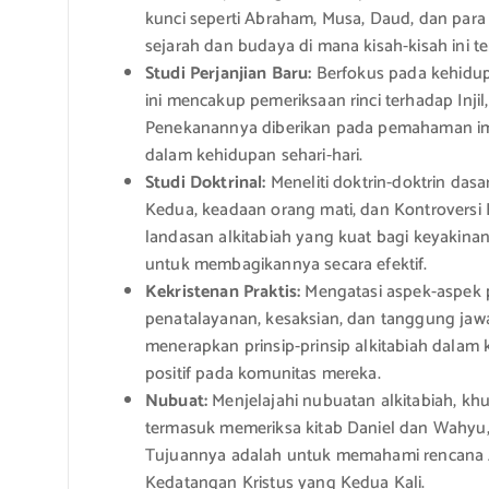
kunci seperti Abraham, Musa, Daud, dan para
sejarah dan budaya di mana kisah-kisah ini t
Studi Perjanjian Baru:
Berfokus pada kehidupa
ini mencakup pemeriksaan rinci terhadap Injil
Penekanannya diberikan pada pemahaman impli
dalam kehidupan sehari-hari.
Studi Doktrinal:
Meneliti doktrin-doktrin dasa
Kedua, keadaan orang mati, dan Kontroversi B
landasan alkitabiah yang kuat bagi keyakin
untuk membagikannya secara efektif.
Kekristenan Praktis:
Mengatasi aspek-aspek p
penatalayanan, kesaksian, dan tanggung jawa
menerapkan prinsip-prinsip alkitabiah dala
positif pada komunitas mereka.
Nubuat:
Menjelajahi nubuatan alkitabiah, kh
termasuk memeriksa kitab Daniel dan Wahyu, s
Tujuannya adalah untuk memahami rencana A
Kedatangan Kristus yang Kedua Kali.