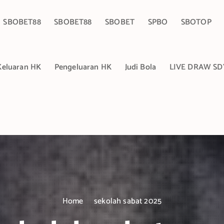
SBOBET88
SBOBET88
SBOBET
SPBO
SBOTOP
Keluaran HK
Pengeluaran HK
Judi Bola
LIVE DRAW SD
Home
sekolah sabat 2025