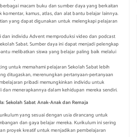
erbagai macam buku dan sumber daya yang berkaitan
 komentar, kamus, atlas, dan alat bantu belajar lainnya.
tian yang dapat digunakan untuk melengkapi pelajaran
i dan individu Advent memproduksi video dan podcast
Sekolah Sabat. Sumber daya ini dapat menjadi pelengkap
antu melibatkan siswa yang belajar paling baik melalui
ting untuk memahami pelajaran Sekolah Sabat lebih
yang ditugaskan, merenungkan pertanyaan-pertanyaan
mbelajaran pribadi memungkinkan individu untuk
di dan menerapkannya dalam kehidupan mereka sendiri.
a: Sekolah Sabat Anak-Anak dan Remaja
Kurikulum yang sesuai dengan usia dirancang untuk
bangan dan gaya belajar mereka. Kurikulum ini sering
, dan proyek kreatif untuk menjadikan pembelajaran