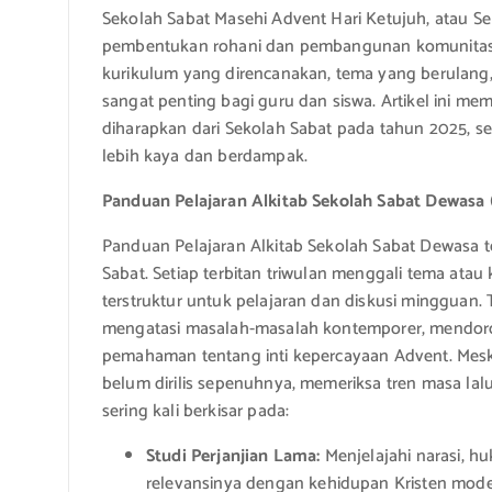
Sekolah Sabat Masehi Advent Hari Ketujuh, atau S
pembentukan rohani dan pembangunan komunitas
kurikulum yang direncanakan, tema yang berulang,
sangat penting bagi guru dan siswa. Artikel ini 
diharapkan dari Sekolah Sabat pada tahun 2025,
lebih kaya dan berdampak.
Panduan Pelajaran Alkitab Sekolah Sabat Dewasa
Panduan Pelajaran Alkitab Sekolah Sabat Dewasa
Sabat. Setiap terbitan triwulan menggali tema atau
terstruktur untuk pelajaran dan diskusi mingguan
mengatasi masalah-masalah kontemporer, mendo
pemahaman tentang inti kepercayaan Advent. Mesk
belum dirilis sepenuhnya, memeriksa tren masa l
sering kali berkisar pada:
Studi Perjanjian Lama:
Menjelajahi narasi, 
relevansinya dengan kehidupan Kristen mode