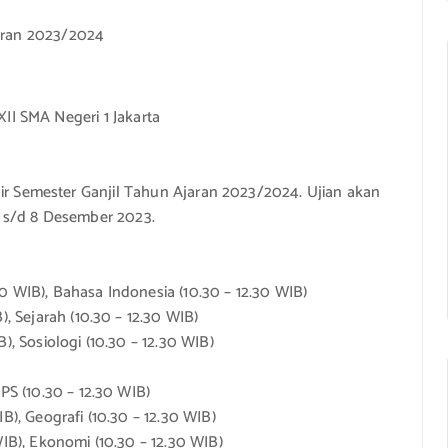
jaran 2023/2024
XII SMA Negeri 1 Jakarta
ir Semester Ganjil Tahun Ajaran 2023/2024. Ujian akan
 s/d 8 Desember 2023.
0 WIB), Bahasa Indonesia (10.30 – 12.30 WIB)
), Sejarah (10.30 – 12.30 WIB)
), Sosiologi (10.30 – 12.30 WIB)
IPS (10.30 – 12.30 WIB)
IB), Geografi (10.30 – 12.30 WIB)
WIB), Ekonomi (10.30 – 12.30 WIB)