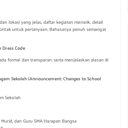
an lokasi yang jelas, daftar kegiatan menarik, detail
l kontak untuk pertanyaan. Bahasanya penuh semangat
 Dress Code
 formal dan transparan, serta menjelaskan alasan di
gam Sekolah (Announcement: Changes to School
am Sekolah
i Murid, dan Guru SMA Harapan Bangsa