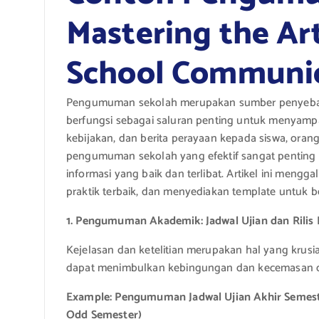
Mastering the Art
School Communi
Pengumuman sekolah merupakan sumber penyebara
berfungsi sebagai saluran penting untuk menyamp
kebijakan, dan berita perayaan kepada siswa, oran
pengumuman sekolah yang efektif sangat pentin
informasi yang baik dan terlibat. Artikel ini men
praktik terbaik, dan menyediakan template untuk b
1. Pengumuman Akademik: Jadwal Ujian dan Rilis 
Kejelasan dan ketelitian merupakan hal yang kru
dapat menimbulkan kebingungan dan kecemasan di
Example: Pengumuman Jadwal Ujian Akhir Semeste
Odd Semester)