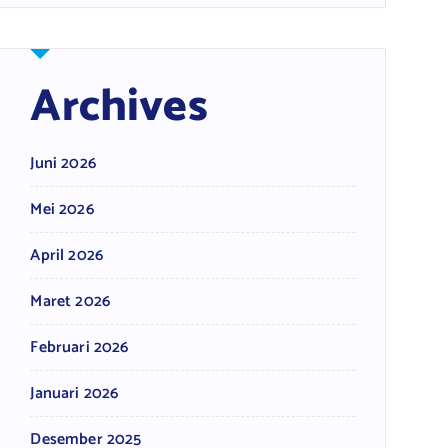
Archives
Juni 2026
Mei 2026
April 2026
Maret 2026
Februari 2026
Januari 2026
Desember 2025