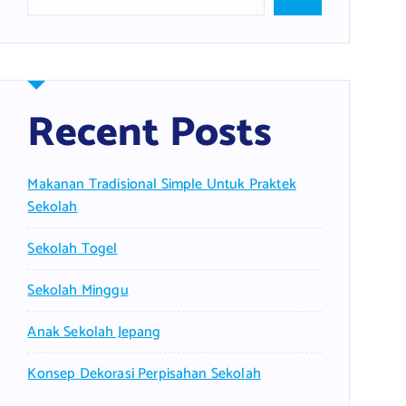
Recent Posts
Makanan Tradisional Simple Untuk Praktek
Sekolah
Sekolah Togel
Sekolah Minggu
Anak Sekolah Jepang
Konsep Dekorasi Perpisahan Sekolah