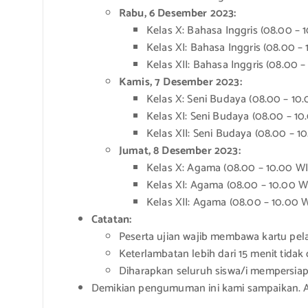
Rabu, 6 Desember 2023:
Kelas X: Bahasa Inggris (08.00 – 
Kelas XI: Bahasa Inggris (08.00 –
Kelas XII: Bahasa Inggris (08.00 –
Kamis, 7 Desember 2023:
Kelas X: Seni Budaya (08.00 – 10.
Kelas XI: Seni Budaya (08.00 – 10
Kelas XII: Seni Budaya (08.00 – 10
Jumat, 8 Desember 2023:
Kelas X: Agama (08.00 – 10.00 WIB
Kelas XI: Agama (08.00 – 10.00 WI
Kelas XII: Agama (08.00 – 10.00 WI
Catatan:
Peserta ujian wajib membawa kartu pelaj
Keterlambatan lebih dari 15 menit tidak
Diharapkan seluruh siswa/i mempersiap
Demikian pengumuman ini kami sampaikan. At