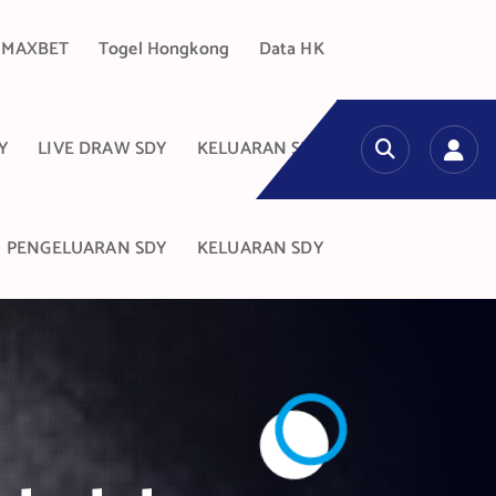
MAXBET
Togel Hongkong
Data HK
Y
LIVE DRAW SDY
KELUARAN SDY
PENGELUARAN SDY
KELUARAN SDY