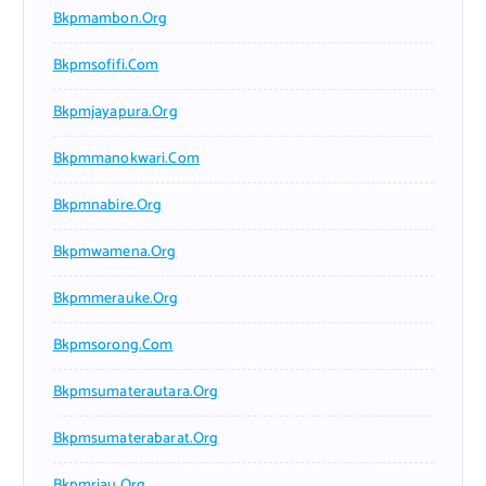
Bkpmambon.org
Bkpmsofifi.com
Bkpmjayapura.org
Bkpmmanokwari.com
Bkpmnabire.org
Bkpmwamena.org
Bkpmmerauke.org
Bkpmsorong.com
Bkpmsumaterautara.org
Bkpmsumaterabarat.org
Bkpmriau.org