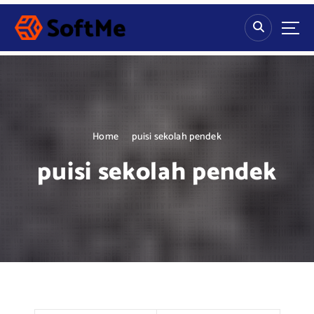
S
k
i
p
t
o
c
o
n
Home
puisi sekolah pendek
t
puisi sekolah pendek
e
n
t