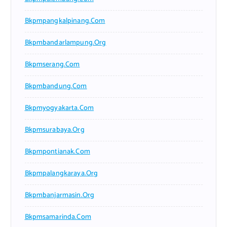
Bkpmpangkalpinang.com
Bkpmbandarlampung.org
Bkpmserang.com
Bkpmbandung.com
Bkpmyogyakarta.com
Bkpmsurabaya.org
Bkpmpontianak.com
Bkpmpalangkaraya.org
Bkpmbanjarmasin.org
Bkpmsamarinda.com