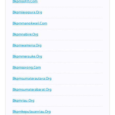
Bkpmsofifi.com
Bkpmjayapura.org
Bkpmmanokwari.com
Bkpmnabire.org
Bkpmwamena.org
Bkpmmerauke.org
Bkpmsorong.com
Bkpmsumaterautara.org
Bkpmsumaterabarat.org
Bkpmriau.org
Bkpmkepulauanriau.org