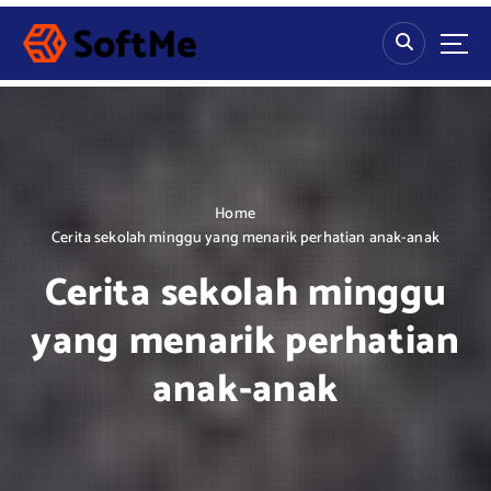
S
k
i
p
t
o
c
o
n
Home
t
Cerita sekolah minggu yang menarik perhatian anak-anak
e
Cerita sekolah minggu
n
t
yang menarik perhatian
anak-anak