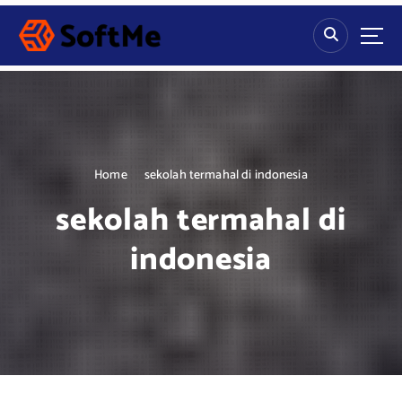
S
k
i
p
t
o
c
o
n
Home
sekolah termahal di indonesia
t
sekolah termahal di
e
n
indonesia
t