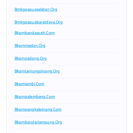
Bmkgpapuaselatan.org
Bmkgpapuabaratdaya.org
Bkpmbandaaceh.com
Bkpmmedan.org
Bkpmpadang.org
Bkpmtanjungpinang.org
Bkpmjambi.com
Bkpmpalembang.com
Bkpmpangkalpinang.com
Bkpmbandarlampung.org