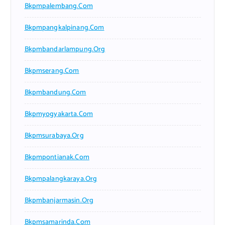
Bkpmpalembang.com
Bkpmpangkalpinang.com
Bkpmbandarlampung.org
Bkpmserang.com
Bkpmbandung.com
Bkpmyogyakarta.com
Bkpmsurabaya.org
Bkpmpontianak.com
Bkpmpalangkaraya.org
Bkpmbanjarmasin.org
Bkpmsamarinda.com