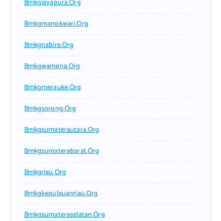
Bmkgjayapura.org
Bmkgmanokwari.org
Bmkgnabire.org
Bmkgwamena.org
Bmkgmerauke.org
Bmkgsorong.org
Bmkgsumaterautara.org
Bmkgsumaterabarat.org
Bmkgriau.org
Bmkgkepulauanriau.org
Bmkgsumateraselatan.org