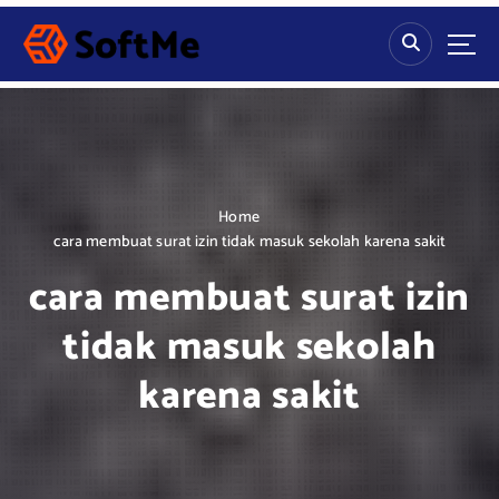
S
k
i
p
t
o
c
o
n
Home
t
cara membuat surat izin tidak masuk sekolah karena sakit
e
cara membuat surat izin
n
t
tidak masuk sekolah
karena sakit