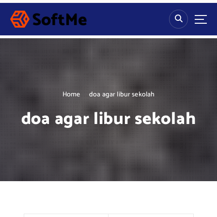
S
k
i
p
t
o
c
o
n
Home
doa agar libur sekolah
t
doa agar libur sekolah
e
n
t