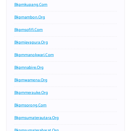
Bkpmkupang.com
Bkpmambon.org
Bkpmsofifi.com
Bkpmjayapura.org
Bkpmmanokwari.com
Bkpmnabire.org
Bkpmwamena.org
Bkpmmerauke.org
Bkpmsorong.com
Bkpmsumaterautara.org
Bkpmsumaterabarat.org