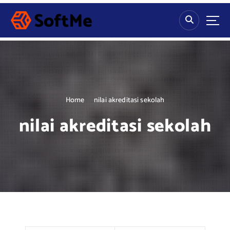
S
k
i
p
t
o
c
o
n
Home
nilai akreditasi sekolah
t
nilai akreditasi sekolah
e
n
t