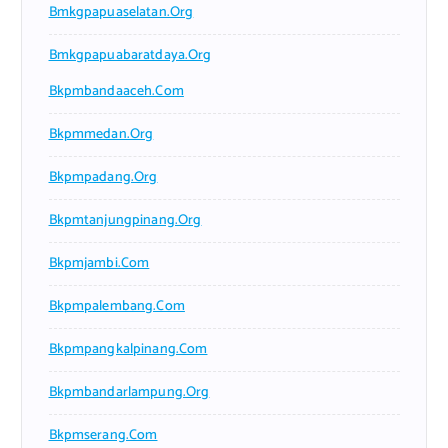
Bmkgpapuaselatan.org
Bmkgpapuabaratdaya.org
Bkpmbandaaceh.com
Bkpmmedan.org
Bkpmpadang.org
Bkpmtanjungpinang.org
Bkpmjambi.com
Bkpmpalembang.com
Bkpmpangkalpinang.com
Bkpmbandarlampung.org
Bkpmserang.com