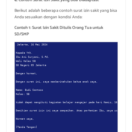
4. Contoh Surat Izin Sakit yang Bisa Diadaptasi:
Berikut adalah beberapa contoh surat izin sakit yang bisa
Anda sesuaikan dengan kondisi Anda:
Contoh 1: Surat Izin Sakit Ditulis Orang Tua untuk
SD/SMP
Jakarta, 16 Mei 2024

Kepada Yth.

Ibu Ani Suryani, S.Pd.

Wali Kelas 5B

SD Negeri 05 Jakarta

Dengan hormat,

Dengan surat ini, saya memberitahukan bahwa anak saya,

Nama: Budi Santoso

Kelas: 5B

tidak dapat mengikuti kegiatan belajar mengajar pada hari Kamis, 16 Mei 2024,
Demikian surat izin ini saya sampaikan. Atas perhatian Ibu, saya ucapkan teri
Hormat saya,

[Tanda Tangan]
