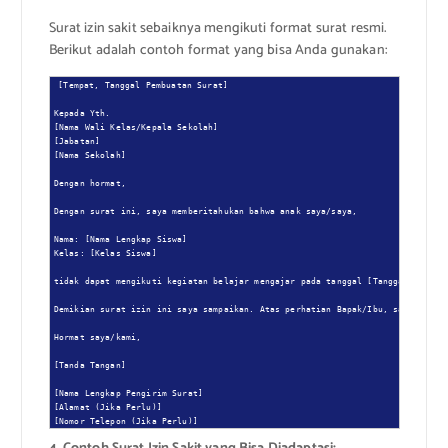
Surat izin sakit sebaiknya mengikuti format surat resmi.
Berikut adalah contoh format yang bisa Anda gunakan:
[Tempat, Tanggal Pembuatan Surat]

Kepada Yth.

[Nama Wali Kelas/Kepala Sekolah]

[Jabatan]

[Nama Sekolah]

Dengan hormat,

Dengan surat ini, saya memberitahukan bahwa anak saya/saya,

Nama: [Nama Lengkap Siswa]

Kelas: [Kelas Siswa]

tidak dapat mengikuti kegiatan belajar mengajar pada tanggal [Tanggal Mulai] 
Demikian surat izin ini saya sampaikan. Atas perhatian Bapak/Ibu, saya ucapka
Hormat saya/kami,

[Tanda Tangan]

[Nama Lengkap Pengirim Surat]

[Alamat (Jika Perlu)]

[Nomor Telepon (Jika Perlu)]