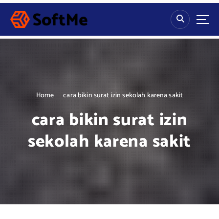
S
k
i
p
t
o
c
o
n
Home
cara bikin surat izin sekolah karena sakit
t
cara bikin surat izin
e
n
sekolah karena sakit
t