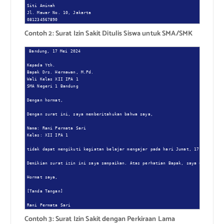
Siti Aminah

Jl. Mawar No. 10, Jakarta

081234567890
Contoh 2: Surat Izin Sakit Ditulis Siswa untuk SMA/SMK
Bandung, 17 Mei 2024

Kepada Yth.

Bapak Drs. Hermawan, M.Pd.

Wali Kelas XII IPA 1

SMA Negeri 1 Bandung

Dengan hormat,

Dengan surat ini, saya memberitahukan bahwa saya,

Nama: Rani Permata Sari

Kelas: XII IPA 1

tidak dapat mengikuti kegiatan belajar mengajar pada hari Jumat, 17 Mei 2024,
Demikian surat izin ini saya sampaikan. Atas perhatian Bapak, saya ucapkan te
Hormat saya,

[Tanda Tangan]

Rani Permata Sari
Contoh 3: Surat Izin Sakit dengan Perkiraan Lama