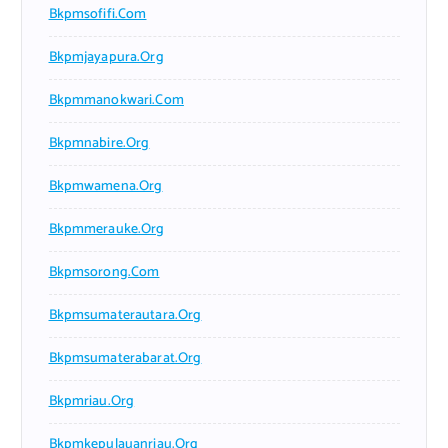
Bkpmsofifi.com
Bkpmjayapura.org
Bkpmmanokwari.com
Bkpmnabire.org
Bkpmwamena.org
Bkpmmerauke.org
Bkpmsorong.com
Bkpmsumaterautara.org
Bkpmsumaterabarat.org
Bkpmriau.org
Bkpmkepulauanriau.org