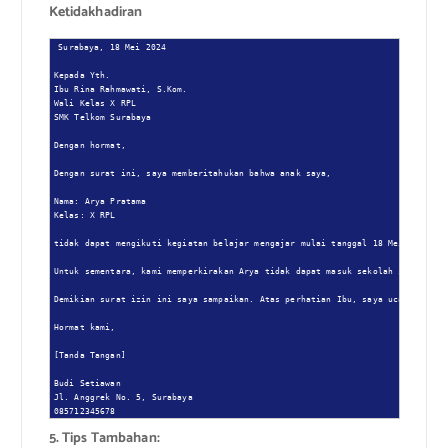
Ketidakhadiran
Surabaya, 18 Mei 2024

Kepada Yth.

Ibu Rina Rahmawati, S.Kom.

Wali Kelas X RPL

SMK Telkom Surabaya

Dengan hormat,

Dengan surat ini, saya memberitahukan bahwa anak saya,

Nama: Arya Pratama

Kelas: X RPL

tidak dapat mengikuti kegiatan belajar mengajar mulai tanggal 18 Mei 2024 kar
Untuk sementara, kami memperkirakan Arya tidak dapat masuk sekolah selama 2-3
Demikian surat izin ini saya sampaikan. Atas perhatian Ibu, saya ucapkan teri
Hormat kami,

[Tanda Tangan]

Budi Setiawan

Jl. Anggrek No. 5, Surabaya

085712345678
5. Tips Tambahan: