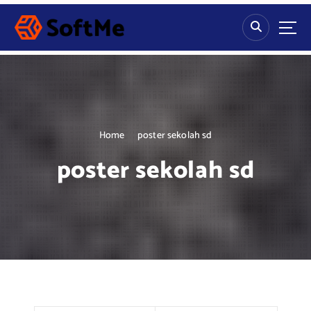
S
k
i
p
t
o
c
o
n
Home
poster sekolah sd
t
poster sekolah sd
e
n
t