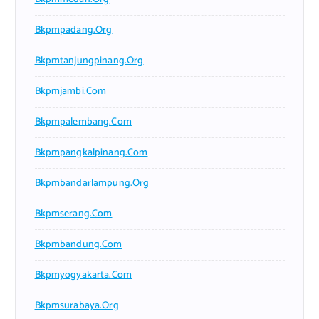
Bkpmpadang.org
Bkpmtanjungpinang.org
Bkpmjambi.com
Bkpmpalembang.com
Bkpmpangkalpinang.com
Bkpmbandarlampung.org
Bkpmserang.com
Bkpmbandung.com
Bkpmyogyakarta.com
Bkpmsurabaya.org