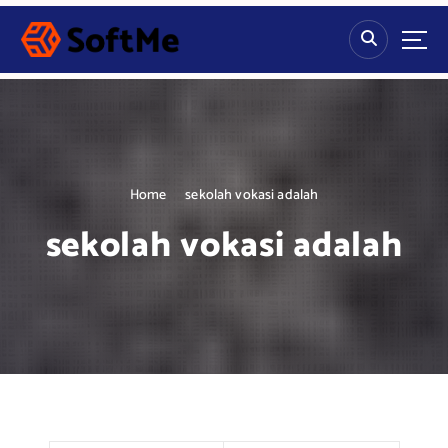
S
k
i
p
t
o
c
o
n
Home
sekolah vokasi adalah
t
sekolah vokasi adalah
e
n
t