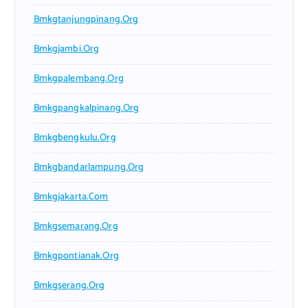
Bmkgtanjungpinang.org
Bmkgjambi.org
Bmkgpalembang.org
Bmkgpangkalpinang.org
Bmkgbengkulu.org
Bmkgbandarlampung.org
Bmkgjakarta.com
Bmkgsemarang.org
Bmkgpontianak.org
Bmkgserang.org