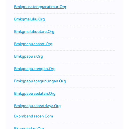
Bmkgnusatenggaratimur.org
Bmkgmaluku.org
Bmkgmalukuutara.org
Bmkgpapuabarat.org
Bmkgpapua.org
Bmkgpapuatengah.org
Bmkgpapuapegunungan.org
Bmkgpapuaselatan.org
Bmkgpapuabaratdaya.org
Bkpmbandaaceh.com
Bkpmmedan.org