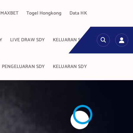
MAXBET
Togel Hongkong
Data HK
Y
LIVE DRAW SDY
KELUARAN SDY
PENGELUARAN SDY
KELUARAN SDY