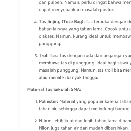
dan pulpen. Namun, perlu diingat bahwa mem
dapat menyebabkan masalah postur.
Tas Jinjing (Tote Bag):
Tas terbuka dengan du
bahan lainnya yang tahan lama. Cocok untu
diakses. Namun, kurang ideal untuk membaw
punggung.
Troli Tas:
Tas dengan roda dan pegangan yan
membawa tas di punggung. Ideal bagi siswa
masalah punggung. Namun, tas troli bisa men
atau memiliki banyak tangga.
Material Tas Sekolah SMA:
Poliester:
Material yang populer karena tahan 
tahan air, sehingga dapat melindungi barang
Nilon:
Lebih kuat dan lebih tahan lama dibandi
Nilon juga tahan air dan mudah dibersihkan.