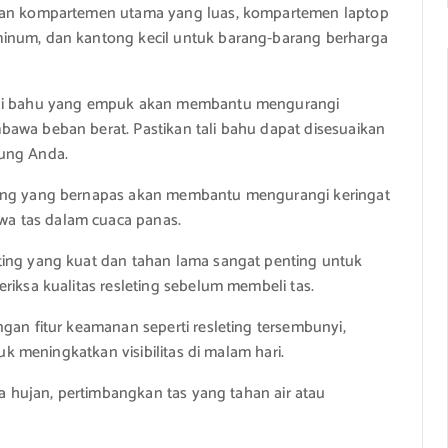
gan kompartemen utama yang luas, kompartemen laptop
inum, dan kantong kecil untuk barang-barang berharga
i bahu yang empuk akan membantu mengurangi
awa beban berat. Pastikan tali bahu dapat disesuaikan
ung Anda.
ng yang bernapas akan membantu mengurangi keringat
 tas dalam cuaca panas.
ing yang kuat dan tahan lama sangat penting untuk
iksa kualitas resleting sebelum membeli tas.
gan fitur keamanan seperti resleting tersembunyi,
uk meningkatkan visibilitas di malam hari.
a hujan, pertimbangkan tas yang tahan air atau