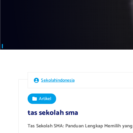
Sekolahindonesia
Artikel
tas sekolah sma
Tas Sekolah SMA: Panduan Lengkap Memilih yang