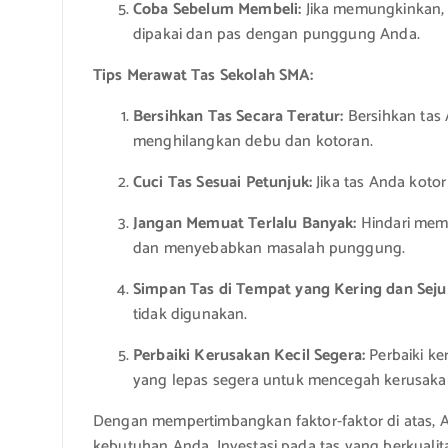
Coba Sebelum Membeli:
Jika memungkinkan, 
dipakai dan pas dengan punggung Anda.
Tips Merawat Tas Sekolah SMA:
Bersihkan Tas Secara Teratur:
Bersihkan tas 
menghilangkan debu dan kotoran.
Cuci Tas Sesuai Petunjuk:
Jika tas Anda kotor
Jangan Memuat Terlalu Banyak:
Hindari memu
dan menyebabkan masalah punggung.
Simpan Tas di Tempat yang Kering dan Seju
tidak digunakan.
Perbaiki Kerusakan Kecil Segera:
Perbaiki ker
yang lepas segera untuk mencegah kerusakan
Dengan mempertimbangkan faktor-faktor di atas, 
kebutuhan Anda. Investasi pada tas yang berkuali