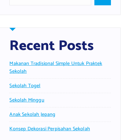
Recent Posts
Makanan Tradisional Simple Untuk Praktek
Sekolah
Sekolah Togel
Sekolah Minggu
Anak Sekolah Jepang
Konsep Dekorasi Perpisahan Sekolah