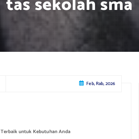
tas sekolah sma
Feb, Rab, 2026
 Terbaik untuk Kebutuhan Anda