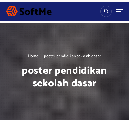
S
k
i
p
t
o
c
o
n
Home
poster pendidikan sekolah dasar
t
poster pendidikan
e
n
sekolah dasar
t