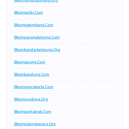
Bkpmtanjungpinang.org
Bkpmjambi.com
Bkpmpalembang.com
Bkpmpangkalpinang.com
Bkpmbandarlampung.org
Bkpmserang.com
Bkpmbandung.com
Bkpmyogyakarta.com
Bkpmsurabaya.org
Bkpmpontianak.com
Bkpmpalangkaraya.org