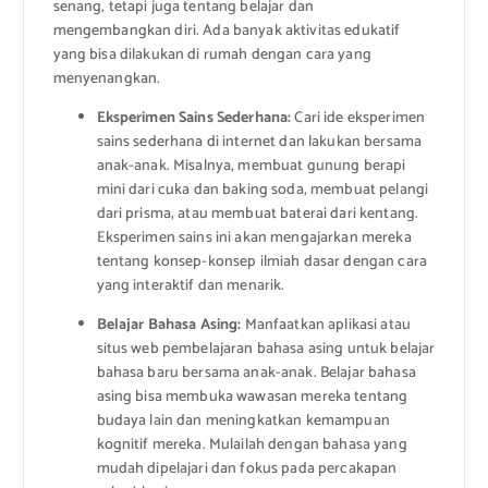
senang, tetapi juga tentang belajar dan
mengembangkan diri. Ada banyak aktivitas edukatif
yang bisa dilakukan di rumah dengan cara yang
menyenangkan.
Eksperimen Sains Sederhana:
Cari ide eksperimen
sains sederhana di internet dan lakukan bersama
anak-anak. Misalnya, membuat gunung berapi
mini dari cuka dan baking soda, membuat pelangi
dari prisma, atau membuat baterai dari kentang.
Eksperimen sains ini akan mengajarkan mereka
tentang konsep-konsep ilmiah dasar dengan cara
yang interaktif dan menarik.
Belajar Bahasa Asing:
Manfaatkan aplikasi atau
situs web pembelajaran bahasa asing untuk belajar
bahasa baru bersama anak-anak. Belajar bahasa
asing bisa membuka wawasan mereka tentang
budaya lain dan meningkatkan kemampuan
kognitif mereka. Mulailah dengan bahasa yang
mudah dipelajari dan fokus pada percakapan