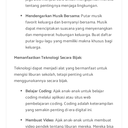
tentang pentingnya menjaga lingkungan.
Mendengarkan Musik Bersama:
Putar musik
favorit keluarga dan bernyanyi bersama. Musik
dapat menciptakan suasana yang menyenangkan
dan mempererat hubungan keluarga. Buat daftar
putar lagu-lagu yang memiliki makna khusus bagi
keluarga.
Memanfaatkan Teknologi Secara Bijak:
Teknologi dapat menjadi alat yang bermanfaat untuk
mengisi liburan sekolah, tetapi penting untuk
menggunakannya secara bijak.
Belajar Coding:
Ajak anak-anak untuk belajar
coding melalui aplikasi atau situs web
pembelajaran coding. Coding adalah keterampilan
yang semakin penting di era digital ini.
Membuat Video:
Ajak anak-anak untuk membuat
video pendek tentang liburan mereka. Mereka bisa