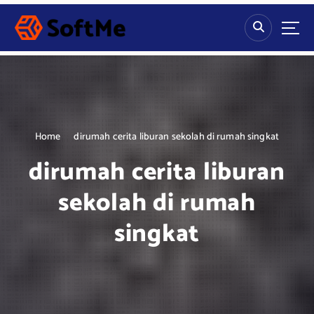
S
k
i
p
t
o
c
o
n
Home
dirumah cerita liburan sekolah di rumah singkat
t
dirumah cerita liburan
e
n
sekolah di rumah
t
singkat