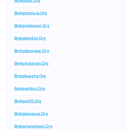
Bmkgpalu.org
Bmkgmamuju.org
Bmkgmakassar.org
Bmkgkendari.org
Bmkgdenpasar.org
Bmkgmataram.org
Bmkgkupang.org
Bmkgambon.org
Bmkgsofifi.org
Bmkgjayapura.org
Bmkgmanokwari.org