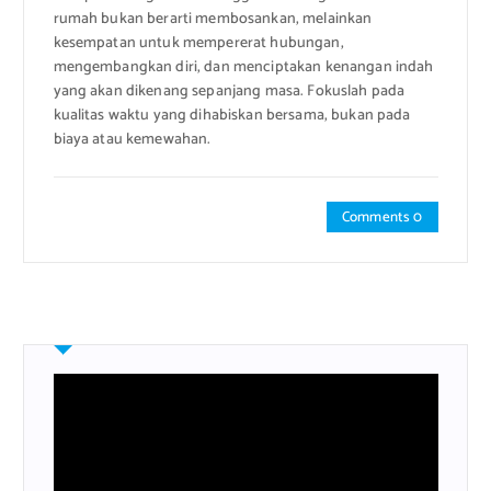
rumah bukan berarti membosankan, melainkan
kesempatan untuk mempererat hubungan,
mengembangkan diri, dan menciptakan kenangan indah
yang akan dikenang sepanjang masa. Fokuslah pada
kualitas waktu yang dihabiskan bersama, bukan pada
biaya atau kemewahan.
Comments 0