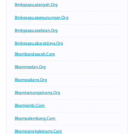
Bmkgpapuatengah.org
Bmkgpapuapegunungan.org
Bmkgpapuaselatan.org
Bmkgpapuabaratdaya.org
Bkpmbandaaceh.com
Bkpmmedan.org
Bkpmpadang.org
Bkpmtanjungpinang.org
Bkpmjambi.com
Bkpmpalembang.com
Bkpmpangkalpinang.com