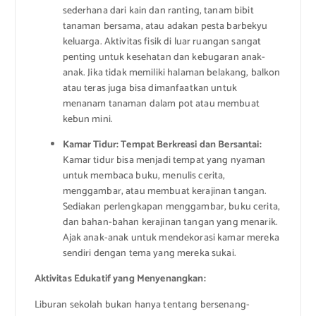
sederhana dari kain dan ranting, tanam bibit
tanaman bersama, atau adakan pesta barbekyu
keluarga. Aktivitas fisik di luar ruangan sangat
penting untuk kesehatan dan kebugaran anak-
anak. Jika tidak memiliki halaman belakang, balkon
atau teras juga bisa dimanfaatkan untuk
menanam tanaman dalam pot atau membuat
kebun mini.
Kamar Tidur: Tempat Berkreasi dan Bersantai:
Kamar tidur bisa menjadi tempat yang nyaman
untuk membaca buku, menulis cerita,
menggambar, atau membuat kerajinan tangan.
Sediakan perlengkapan menggambar, buku cerita,
dan bahan-bahan kerajinan tangan yang menarik.
Ajak anak-anak untuk mendekorasi kamar mereka
sendiri dengan tema yang mereka sukai.
Aktivitas Edukatif yang Menyenangkan:
Liburan sekolah bukan hanya tentang bersenang-