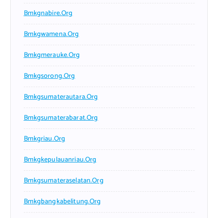
Bmkgnabire.org
Bmkgwamena.org
Bmkgmerauke.org
Bmkgsorong.org
Bmkgsumaterautara.org
Bmkgsumaterabarat.org
Bmkgriau.org
Bmkgkepulauanriau.org
Bmkgsumateraselatan.org
Bmkgbangkabelitung.org