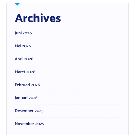
Archives
Juni 2026
Mei 2026
April 2026
Maret 2026
Februari 2026
Januari 2026
Desember 2025
November 2025