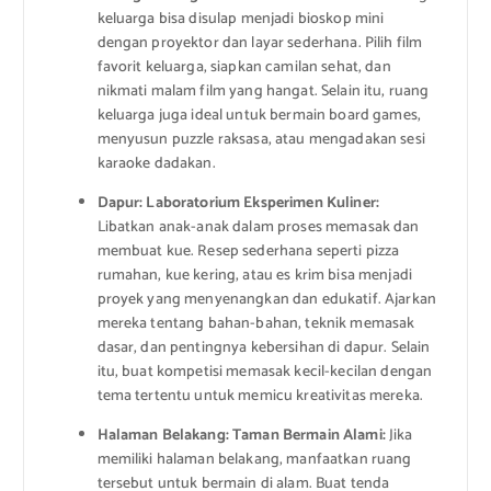
keluarga bisa disulap menjadi bioskop mini
dengan proyektor dan layar sederhana. Pilih film
favorit keluarga, siapkan camilan sehat, dan
nikmati malam film yang hangat. Selain itu, ruang
keluarga juga ideal untuk bermain board games,
menyusun puzzle raksasa, atau mengadakan sesi
karaoke dadakan.
Dapur: Laboratorium Eksperimen Kuliner:
Libatkan anak-anak dalam proses memasak dan
membuat kue. Resep sederhana seperti pizza
rumahan, kue kering, atau es krim bisa menjadi
proyek yang menyenangkan dan edukatif. Ajarkan
mereka tentang bahan-bahan, teknik memasak
dasar, dan pentingnya kebersihan di dapur. Selain
itu, buat kompetisi memasak kecil-kecilan dengan
tema tertentu untuk memicu kreativitas mereka.
Halaman Belakang: Taman Bermain Alami:
Jika
memiliki halaman belakang, manfaatkan ruang
tersebut untuk bermain di alam. Buat tenda