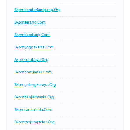
Bkpmbandarlampung.org
Bkpmserang.com
Bkpmbandung.com
Bkpmyogyakarta.com
Bkpmsurabaya.org
Bkpmpontianak.com
Bkpmpalangkaraya.org
Bkpmbanjarmasin.org
Bkpmsamarinda.com
Bkpmtanjungselor.org