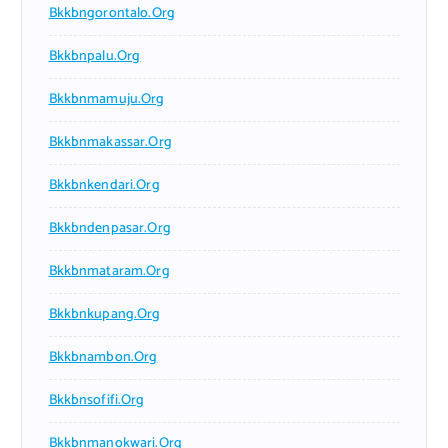
Bkkbngorontalo.org
Bkkbnpalu.org
Bkkbnmamuju.org
Bkkbnmakassar.org
Bkkbnkendari.org
Bkkbndenpasar.org
Bkkbnmataram.org
Bkkbnkupang.org
Bkkbnambon.org
Bkkbnsofifi.org
Bkkbnmanokwari.org