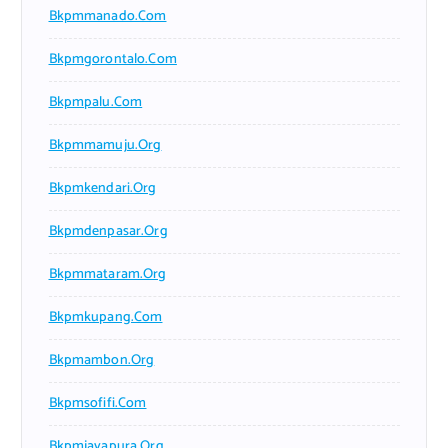
Bkpmmanado.com
Bkpmgorontalo.com
Bkpmpalu.com
Bkpmmamuju.org
Bkpmkendari.org
Bkpmdenpasar.org
Bkpmmataram.org
Bkpmkupang.com
Bkpmambon.org
Bkpmsofifi.com
Bkpmjayapura.org