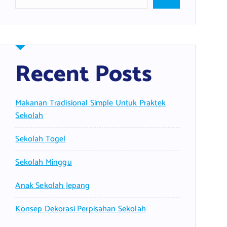
Recent Posts
Makanan Tradisional Simple Untuk Praktek
Sekolah
Sekolah Togel
Sekolah Minggu
Anak Sekolah Jepang
Konsep Dekorasi Perpisahan Sekolah