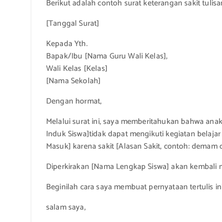
Berikut adalah contoh surat keterangan sakit tulis
[Tanggal Surat]
Kepada Yth.
Bapak/Ibu [Nama Guru Wali Kelas],
Wali Kelas [Kelas]
[Nama Sekolah]
Dengan hormat,
Melalui surat ini, saya memberitahukan bahwa ana
Induk Siswa]tidak dapat mengikuti kegiatan belaja
Masuk] karena sakit [Alasan Sakit, contoh: demam 
Diperkirakan [Nama Lengkap Siswa] akan kembali 
Beginilah cara saya membuat pernyataan tertulis i
salam saya,