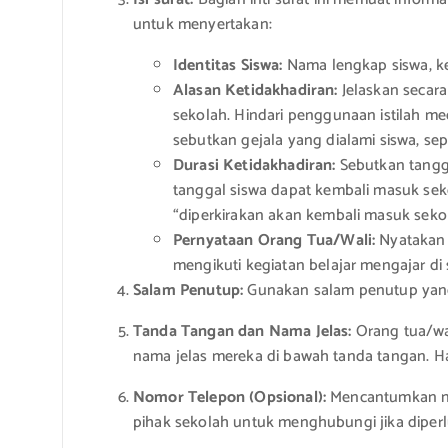
untuk menyertakan:
Identitas Siswa:
Nama lengkap siswa, kel
Alasan Ketidakhadiran:
Jelaskan secara 
sekolah. Hindari penggunaan istilah m
sebutkan gejala yang dialami siswa, sepe
Durasi Ketidakhadiran:
Sebutkan tangga
tanggal siswa dapat kembali masuk seko
“diperkirakan akan kembali masuk seko
Pernyataan Orang Tua/Wali:
Nyatakan 
mengikuti kegiatan belajar mengajar di 
Salam Penutup:
Gunakan salam penutup yang 
Tanda Tangan dan Nama Jelas:
Orang tua/wa
nama jelas mereka di bawah tanda tangan. Ha
Nomor Telepon (Opsional):
Mencantumkan no
pihak sekolah untuk menghubungi jika diperluk