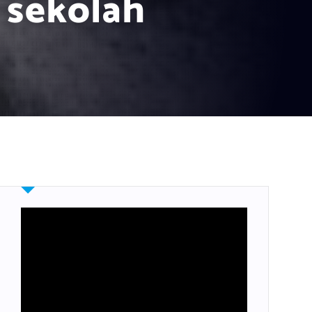
t sekolah