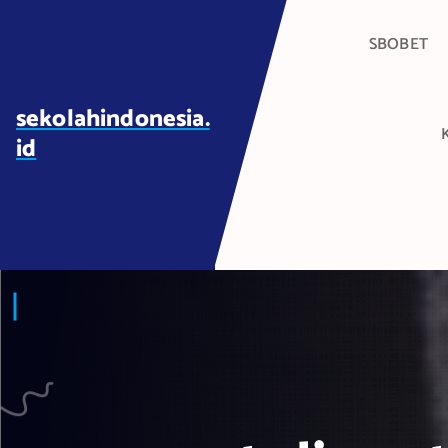
S
k
SBOBET
i
p
t
sekolahindonesia.
o
id
c
o
n
t
e
n
t