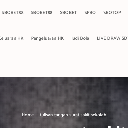
SBOBET88
SBOBET88
SBOBET
SPBO
SBOTOP
Keluaran HK
Pengeluaran HK
Judi Bola
LIVE DRAW SD
Home
tulisan tangan surat sakit sekolah