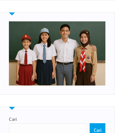
Cari
Cari