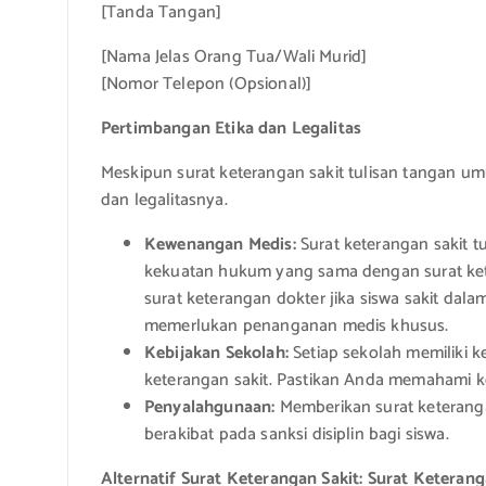
[Tanda Tangan]
[Nama Jelas Orang Tua/Wali Murid]
[Nomor Telepon (Opsional)]
Pertimbangan Etika dan Legalitas
Meskipun surat keterangan sakit tulisan tangan u
dan legalitasnya.
Kewenangan Medis:
Surat keterangan sakit tu
kekuatan hukum yang sama dengan surat ket
surat keterangan dokter jika siswa sakit dal
memerlukan penanganan medis khusus.
Kebijakan Sekolah:
Setiap sekolah memiliki 
keterangan sakit. Pastikan Anda memahami k
Penyalahgunaan:
Memberikan surat keterangan
berakibat pada sanksi disiplin bagi siswa.
Alternatif Surat Keterangan Sakit: Surat Keteran