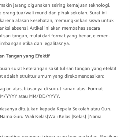
emakin jarang digunakan seiring kemajuan teknologi,
 orang tua/wali murid dan pihak sekolah. Surat ini
wa karena alasan kesehatan, memungkinkan siswa untuk
nksi absensi. Artikel ini akan membahas secara
lisan tangan, mulai dari format yang benar, elemen-
timbangan etika dan legalitasnya.
san Tangan yang Efektif
uah surat keterangan sakit tulisan tangan yang efektif
kut adalah struktur umum yang direkomendasikan:
agian atas, biasanya di sudut kanan atas. Format
MM/YYYY atau MM/DD/YYYY.
biasanya ditujukan kepada Kepala Sekolah atau Guru
[Nama Guru Wali Kelas]Wali Kelas [Kelas] [Nama
asi penting mengenai siswa yang bersangkutan. Pastikan