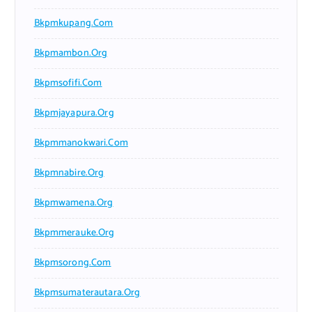
Bkpmkupang.com
Bkpmambon.org
Bkpmsofifi.com
Bkpmjayapura.org
Bkpmmanokwari.com
Bkpmnabire.org
Bkpmwamena.org
Bkpmmerauke.org
Bkpmsorong.com
Bkpmsumaterautara.org