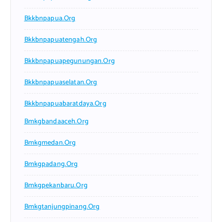
Bkkbnpapua.org
Bkkbnpapuatengah.org
Bkkbnpapuapegunungan.org
Bkkbnpapuaselatan.org
Bkkbnpapuabaratdaya.org
Bmkgbandaaceh.org
Bmkgmedan.org
Bmkgpadang.org
Bmkgpekanbaru.org
Bmkgtanjungpinang.org