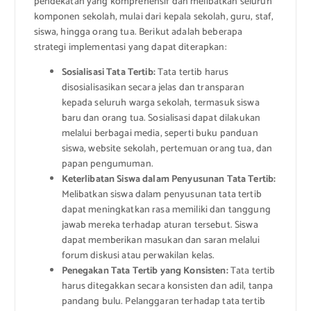
pendekatan yang komprehensif dan melibatkan seluruh
komponen sekolah, mulai dari kepala sekolah, guru, staf,
siswa, hingga orang tua. Berikut adalah beberapa
strategi implementasi yang dapat diterapkan:
Sosialisasi Tata Tertib:
Tata tertib harus
disosialisasikan secara jelas dan transparan
kepada seluruh warga sekolah, termasuk siswa
baru dan orang tua. Sosialisasi dapat dilakukan
melalui berbagai media, seperti buku panduan
siswa, website sekolah, pertemuan orang tua, dan
papan pengumuman.
Keterlibatan Siswa dalam Penyusunan Tata Tertib:
Melibatkan siswa dalam penyusunan tata tertib
dapat meningkatkan rasa memiliki dan tanggung
jawab mereka terhadap aturan tersebut. Siswa
dapat memberikan masukan dan saran melalui
forum diskusi atau perwakilan kelas.
Penegakan Tata Tertib yang Konsisten:
Tata tertib
harus ditegakkan secara konsisten dan adil, tanpa
pandang bulu. Pelanggaran terhadap tata tertib