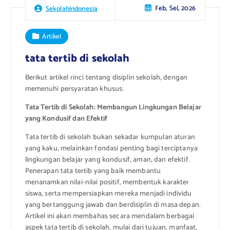
Feb, Sel, 2026
Sekolahindonesia
Artikel
tata tertib di sekolah
Berikut artikel rinci tentang disiplin sekolah, dengan
memenuhi persyaratan khusus:
Tata Tertib di Sekolah: Membangun Lingkungan Belajar
yang Kondusif dan Efektif
Tata tertib di sekolah bukan sekadar kumpulan aturan
yang kaku, melainkan fondasi penting bagi terciptanya
lingkungan belajar yang kondusif, aman, dan efektif.
Penerapan tata tertib yang baik membantu
menanamkan nilai-nilai positif, membentuk karakter
siswa, serta mempersiapkan mereka menjadi individu
yang bertanggung jawab dan berdisiplin di masa depan.
Artikel ini akan membahas secara mendalam berbagai
aspek tata tertib di sekolah, mulai dari tujuan, manfaat,