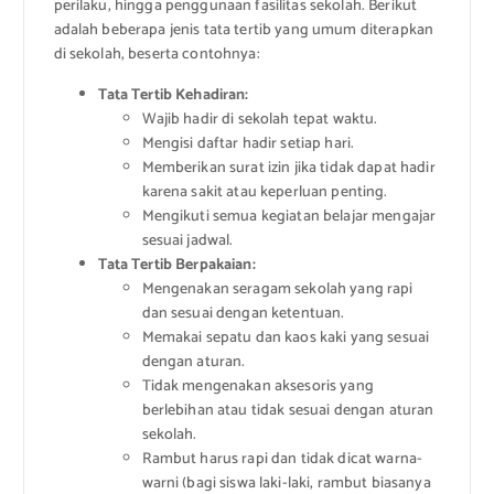
perilaku, hingga penggunaan fasilitas sekolah. Berikut
adalah beberapa jenis tata tertib yang umum diterapkan
di sekolah, beserta contohnya:
Tata Tertib Kehadiran:
Wajib hadir di sekolah tepat waktu.
Mengisi daftar hadir setiap hari.
Memberikan surat izin jika tidak dapat hadir
karena sakit atau keperluan penting.
Mengikuti semua kegiatan belajar mengajar
sesuai jadwal.
Tata Tertib Berpakaian:
Mengenakan seragam sekolah yang rapi
dan sesuai dengan ketentuan.
Memakai sepatu dan kaos kaki yang sesuai
dengan aturan.
Tidak mengenakan aksesoris yang
berlebihan atau tidak sesuai dengan aturan
sekolah.
Rambut harus rapi dan tidak dicat warna-
warni (bagi siswa laki-laki, rambut biasanya