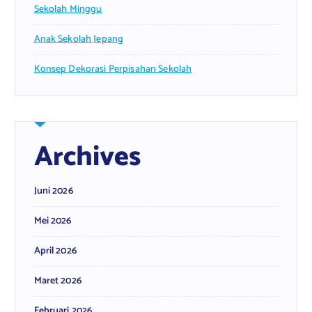
Sekolah Minggu
Anak Sekolah Jepang
Konsep Dekorasi Perpisahan Sekolah
Archives
Juni 2026
Mei 2026
April 2026
Maret 2026
Februari 2026