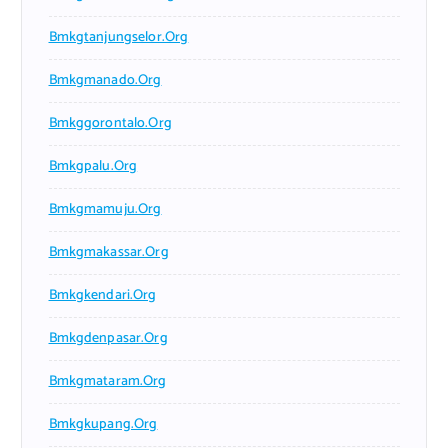
Bmkgtanjungselor.org
Bmkgmanado.org
Bmkggorontalo.org
Bmkgpalu.org
Bmkgmamuju.org
Bmkgmakassar.org
Bmkgkendari.org
Bmkgdenpasar.org
Bmkgmataram.org
Bmkgkupang.org