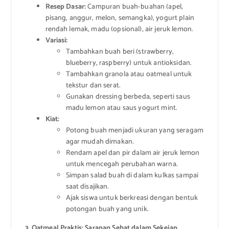
Resep Dasar:
Campuran buah-buahan (apel,
pisang, anggur, melon, semangka), yogurt plain
rendah lemak, madu (opsional), air jeruk lemon.
Variasi:
Tambahkan buah beri (strawberry,
blueberry, raspberry) untuk antioksidan.
Tambahkan granola atau oatmeal untuk
tekstur dan serat.
Gunakan dressing berbeda, seperti saus
madu lemon atau saus yogurt mint.
Kiat:
Potong buah menjadi ukuran yang seragam
agar mudah dimakan.
Rendam apel dan pir dalam air jeruk lemon
untuk mencegah perubahan warna.
Simpan salad buah di dalam kulkas sampai
saat disajikan.
Ajak siswa untuk berkreasi dengan bentuk
potongan buah yang unik.
3. Oatmeal Praktis: Sarapan Sehat dalam Sekejap