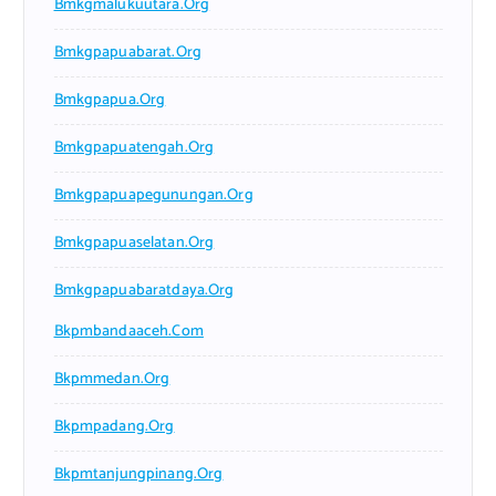
Bmkgmalukuutara.org
Bmkgpapuabarat.org
Bmkgpapua.org
Bmkgpapuatengah.org
Bmkgpapuapegunungan.org
Bmkgpapuaselatan.org
Bmkgpapuabaratdaya.org
Bkpmbandaaceh.com
Bkpmmedan.org
Bkpmpadang.org
Bkpmtanjungpinang.org