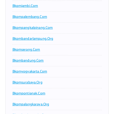
Bkpmjambi.com
Bkpmpalembang.com
Bkpmpangkalpinang.com
Bkpmbandarlampung.org
Bkpmserang.com
Bkpmbandung.com
Bkpmyogyakarta.com
Bkpmsurabaya.org
Bkpmpontianak.com
Bkpmpalangkaraya.org