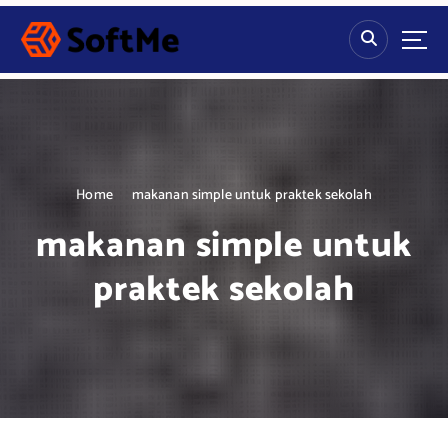
S
k
i
p
t
o
c
o
n
Home
makanan simple untuk praktek sekolah
t
makanan simple untuk
e
n
praktek sekolah
t