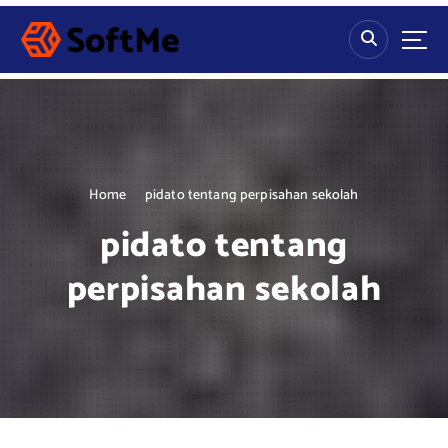
S
k
i
p
t
o
c
o
n
Home
pidato tentang perpisahan sekolah
t
pidato tentang
e
n
perpisahan sekolah
t