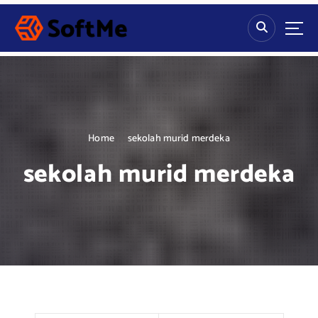
S
k
i
p
t
o
c
o
n
Home
sekolah murid merdeka
t
sekolah murid merdeka
e
n
t