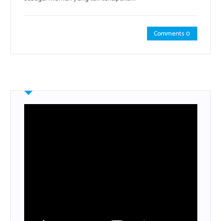
Comments 0