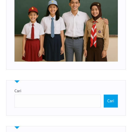
Cari
Cari