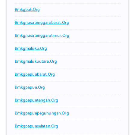
Bmkgbali.org
Bmkgnusatenggarabarat.org
Bmkgnusatenggaratimur.org
Bmkgmaluku.org
Bmkgmalukuutara.org
Bmkgpapuabarat.org
Bmkgpapua.org
Bmkgpapuatengah.org
Bmkgpapuapegunungan.org
Bmkgpapuaselatan.org