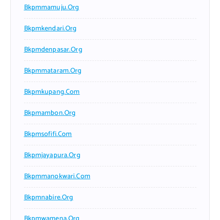
Bkpmmamuju.org
Bkpmkendari.org
Bkpmdenpasar.org
Bkpmmataram.org
Bkpmkupang.com
Bkpmambon.org
Bkpmsofifi.com
Bkpmjayapura.org
Bkpmmanokwari.com
Bkpmnabire.org
Bkpmwamena.org