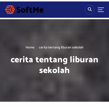
S
k
i
p
t
o
c
o
n
Home
cerita tentang liburan sekolah
t
cerita tentang liburan
e
n
sekolah
t