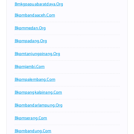
Bmkgpapuabaratdaya.org
Bkpmbandaaceh.com
Bkpmmedan.org
Bkpmpadang.org
Bkpmtanjungpinang.org
Bkpmjambi.com
Bkpmpalembang.com
Bkpmpangkalpinang.com
Bkpmbandarlampung.org
Bkpmserang.com
Bkpmbandung.com