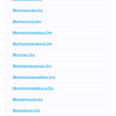
Bkpmmerauke.org
Bkpmsorong.com
Bkpmsumaterautara.org
Bkpmsumaterabarat.org
Bkpmriau.org
Bkpmkepulauanriau.org
Bkpmsumateraselatan.org
Bkpmbangkabelitung.org
Bkpmlampung.org
Bkpmbanten.org