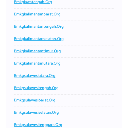
Bmkgjawatengah.org
Bmkgkalimantanbarat.org
Bmkgkalimantantengah.org
Bmkgkalimantanselatan.org
Bmkgkalimantantimur.org
Bmkgkalimantanutara.org
Bmkgsulawesiutara.org
Bmkgsulawesitengah.org
Bmkgsulawesibarat.org
Bmkgsulawesiselatan.org
Bmkgsulawesitenggara.org