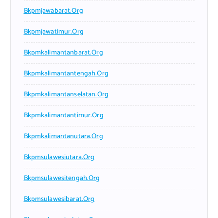
Bkpmjawabarat.org
Bkpmjawatimur.org
Bkpmkalimantanbarat.org
Bkpmkalimantantengah.org
Bkpmkalimantanselatan.org
Bkpmkalimantantimur.org
Bkpmkalimantanutara.org
Bkpmsulawesiutara.org
Bkpmsulawesitengah.org
Bkpmsulawesibarat.org