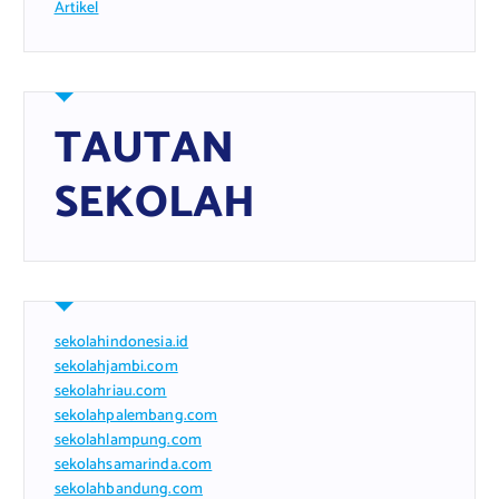
Artikel
TAUTAN
SEKOLAH
sekolahindonesia.id
sekolahjambi.com
sekolahriau.com
sekolahpalembang.com
sekolahlampung.com
sekolahsamarinda.com
sekolahbandung.com