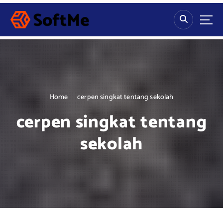
S
k
i
p
t
o
c
o
n
Home
cerpen singkat tentang sekolah
t
cerpen singkat tentang
e
n
sekolah
t