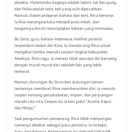
eksakta. Matematika baginya adalah labirin tak berujung,
dan fisika adalah teka-teki yang sulit dipecahkan.
Namun, dalam pelajaran bahasa dan seni, Rina bersinar.
Ia lihai merangkai kata menjadi puisi indah, dan
tangannya lincah menciptakan lukisan yang memukau.
Bu Sinta, guru bahasa Indonesia, melihat potensi
terpendam dalam diri Rina. Ia mendorong Rina untuk
mengikuti lomba menulis cerpen tingkat kabupaten.
Awalnya, Rina ragu. Ia merasa tidak percaya diri bersaing
dengan murid-murid dari sekolah lain yang lebih
terkenal.
Namun, dorongan Bu Sinta dan dukungan teman-
temannya membuat Rina memberanikan diri. Ia menulis
cerpen tentang persahabatan, impian, dan perjuangan
meraih cita-cita. Cerpen itu ia beri judul “Aroma Kapur
dan Mimpi.”
Saat pengumuman pemenang, Rina tidak menyangka
namanya disebut sebagai juara pertama. Ia terkejut,
haru, dan bangga. Kemenangan itu menjadi titik balik