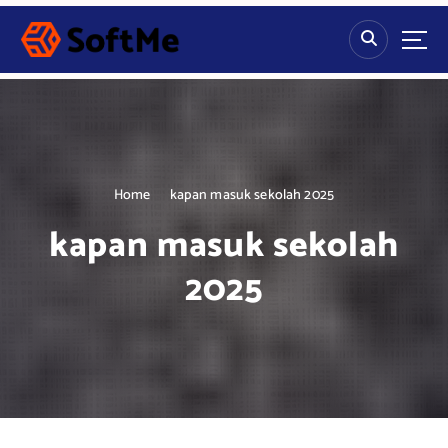
S
k
i
p
t
o
c
o
n
Home
kapan masuk sekolah 2025
t
kapan masuk sekolah
e
n
2025
t