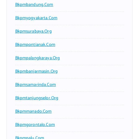
Bkpmbandung.com
Bkpmyogyakarta.com
Bkpmsurabaya.org
Bkpmpontianak.com
Bkpmpalangkaraya.org
Bkpmbanjarmasin.org
Bkpmsamarinda.com
Bkpmtanjungselor.org
Bkpmmanado.com
Bkpmgorontalo.com
Bkpmpalu.com