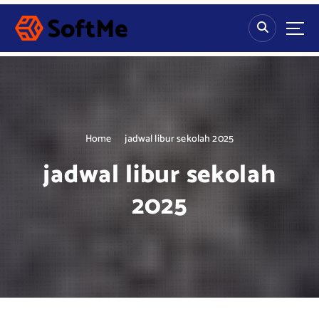
S
k
i
p
t
o
c
o
n
Home
jadwal libur sekolah 2025
t
jadwal libur sekolah
e
n
2025
t