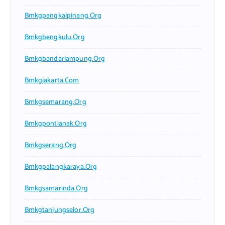
Bmkgpangkalpinang.org
Bmkgbengkulu.org
Bmkgbandarlampung.org
Bmkgjakarta.com
Bmkgsemarang.org
Bmkgpontianak.org
Bmkgserang.org
Bmkgpalangkaraya.org
Bmkgsamarinda.org
Bmkgtanjungselor.org