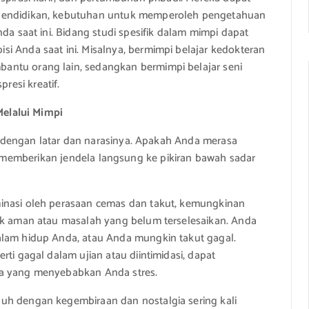
pendidikan, kebutuhan untuk memperoleh pengetahuan
da saat ini. Bidang studi spesifik dalam mimpi dapat
 Anda saat ini. Misalnya, bermimpi belajar kedokteran
ntu orang lain, sedangkan bermimpi belajar seni
esi kreatif.
elalui Mimpi
dengan latar dan narasinya. Apakah Anda merasa
ni memberikan jendela langsung ke pikiran bawah sadar
inasi oleh perasaan cemas dan takut, kemungkinan
ak aman atau masalah yang belum terselesaikan. Anda
lam hidup Anda, atau Anda mungkin takut gagal.
ti gagal dalam ujian atau diintimidasi, dapat
a yang menyebabkan Anda stres.
h dengan kegembiraan dan nostalgia sering kali