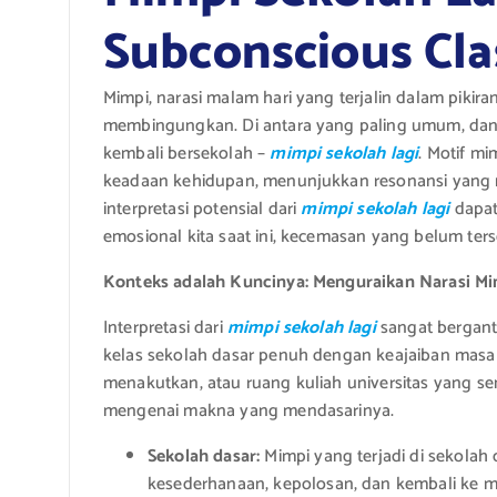
Subconscious Cl
Mimpi, narasi malam hari yang terjalin dalam pikira
membingungkan. Di antara yang paling umum, da
kembali bersekolah –
mimpi sekolah lagi
. Motif mi
keadaan kehidupan, menunjukkan resonansi yang 
interpretasi potensial dari
mimpi sekolah lagi
dapat
emosional kita saat ini, kecemasan yang belum ters
Konteks adalah Kuncinya: Menguraikan Narasi M
Interpretasi dari
mimpi sekolah lagi
sangat bergant
kelas sekolah dasar penuh dengan keajaiban masa
menakutkan, atau ruang kuliah universitas yang s
mengenai makna yang mendasarinya.
Sekolah dasar:
Mimpi yang terjadi di sekolah
kesederhanaan, kepolosan, dan kembali ke masa