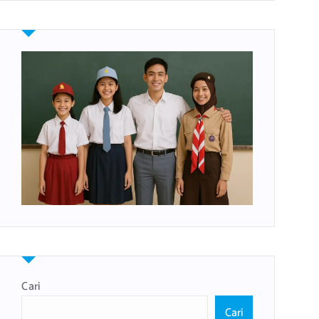
Cari
Cari