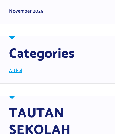
November 2025
Categories
Artikel
TAUTAN
SEKOLAH