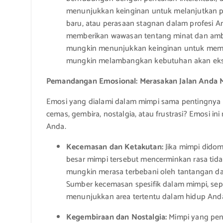
menunjukkan keinginan untuk melanjutkan 
baru, atau perasaan stagnan dalam profesi An
memberikan wawasan tentang minat dan ambisi
mungkin menunjukkan keinginan untuk memba
mungkin melambangkan kebutuhan akan ekspr
Pemandangan Emosional: Merasakan Jalan Anda M
Emosi yang dialami dalam mimpi sama pentingnya 
cemas, gembira, nostalgia, atau frustrasi? Emosi i
Anda.
Kecemasan dan Ketakutan:
Jika mimpi didom
besar mimpi tersebut mencerminkan rasa tid
mungkin merasa terbebani oleh tantangan da
Sumber kecemasan spesifik dalam mimpi, seper
menunjukkan area tertentu dalam hidup And
Kegembiraan dan Nostalgia:
Mimpi yang penu