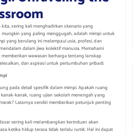
assroom
n kita, sering kali menghadirkan skenario yang
n mungkin yang paling menggugah, adalah mimpi untuk
mpi yang berulang ini melampaui usia, profesi, dan
mendalam dalam jiwa kolektif manusia. Memahami
 memberikan wawasan berharga tentang lanskap
elesaikan, dan aspirasi untuk pertumbuhan pribadi.
impi
ung pada detail spesifik dalam mimpi. Apakah ruang
 kanak-kanak, ruang ujian sekolah menengah yang
emarak? Latarnya sendiri memberikan petunjuk penting
 dasar sering kali melambangkan kerinduan akan
 ketika hidup terasa tidak terlalu rumit. Hal ini dapat