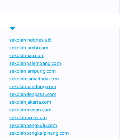
sekolahindonesia.id
sekolahjambi.com
sekolahriau.com
sekolahpalembang.com
sekolahlampung.com
sekolahsamarinda.com
sekolahbandung.com
sekolahdenpasar.com
sekolahjakarta.com
sekolahmedan.com
sekolahaceh.com
sekolahbengkulu.com
sekolahpangkalpinang.com