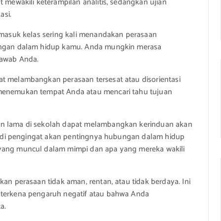
 mewakili keterampilan analitis, sedangkan ujian
si.
 masuk kelas sering kali menandakan perasaan
angan dalam hidup kamu. Anda mungkin merasa
jawab Anda.
at melambangkan perasaan tersesat atau disorientasi
menemukan tempat Anda atau mencari tahu tujuan
n lama di sekolah dapat melambangkan kerinduan akan
njadi pengingat akan pentingnya hubungan dalam hidup
yang muncul dalam mimpi dan apa yang mereka wakili
n perasaan tidak aman, rentan, atau tidak berdaya. Ini
 terkena pengaruh negatif atau bahwa Anda
a.