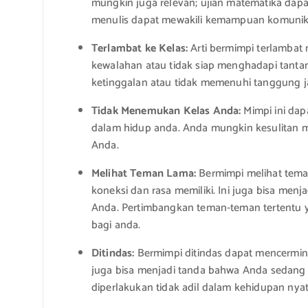
mungkin juga relevan; ujian matematika dapat
menulis dapat mewakili kemampuan komunika
Terlambat ke Kelas:
Arti bermimpi terlambat
kewalahan atau tidak siap menghadapi tant
ketinggalan atau tidak memenuhi tanggung 
Tidak Menemukan Kelas Anda:
Mimpi ini dap
dalam hidup anda. Anda mungkin kesulitan 
Anda.
Melihat Teman Lama:
Bermimpi melihat tema
koneksi dan rasa memiliki. Ini juga bisa me
Anda. Pertimbangkan teman-teman tertentu 
bagi anda.
Ditindas:
Bermimpi ditindas dapat mencerminka
juga bisa menjadi tanda bahwa Anda sedang
diperlakukan tidak adil dalam kehidupan nyat