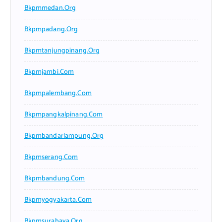
Bkpmmedan.org
Bkpmpadang.org
Bkpmtanjungpinang.org
Bkpmjambi.com
Bkpmpalembang.com
Bkpmpangkalpinang.com
Bkpmbandarlampung.org
Bkpmserang.com
Bkpmbandung.com
Bkpmyogyakarta.com
Bkpmsurabaya.org