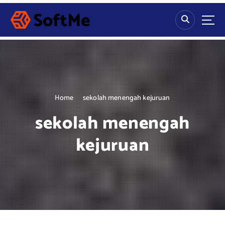
S
k
i
p
t
o
c
o
n
Home
sekolah menengah kejuruan
t
sekolah menengah
e
n
kejuruan
t