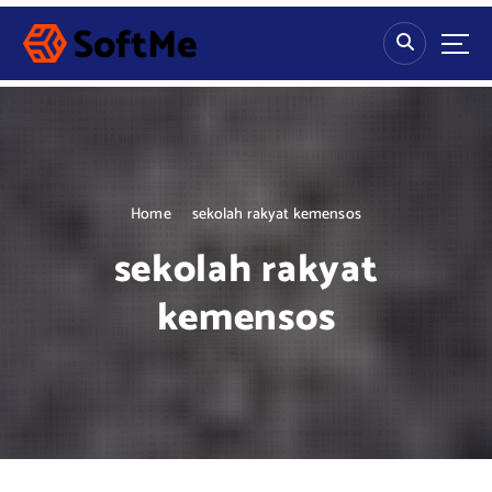
S
k
i
p
t
o
c
o
n
Home
sekolah rakyat kemensos
t
sekolah rakyat
e
n
kemensos
t