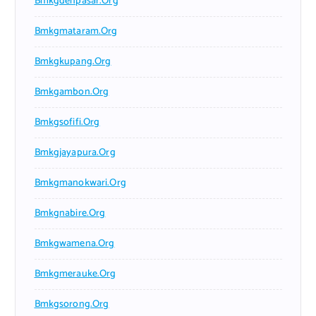
Bmkgdenpasar.org
Bmkgmataram.org
Bmkgkupang.org
Bmkgambon.org
Bmkgsofifi.org
Bmkgjayapura.org
Bmkgmanokwari.org
Bmkgnabire.org
Bmkgwamena.org
Bmkgmerauke.org
Bmkgsorong.org