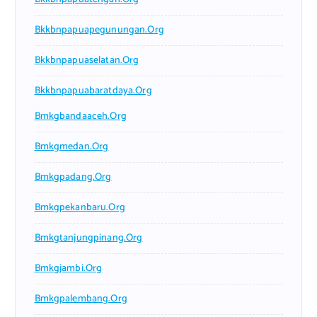
Bkkbnpapuapegunungan.org
Bkkbnpapuaselatan.org
Bkkbnpapuabaratdaya.org
Bmkgbandaaceh.org
Bmkgmedan.org
Bmkgpadang.org
Bmkgpekanbaru.org
Bmkgtanjungpinang.org
Bmkgjambi.org
Bmkgpalembang.org