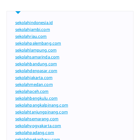
sekolahindonesia.id
sekolahjambi.com
sekolahriau.com
sekolahpalembang.com
sekolahlampung.com
sekolahsamarinda.com
sekolahbandung.com
sekolahdenpasar.com
sekolahjakarta.com
sekolahmedan.com
sekolahaceh.com
sekolahbengkulu.com
sekolahpangkalpinang.com
sekolahtanjungpinang.com
sekolahsemarang.com
sekolahyogyakarta.com
sekolahpadang.com
sekolahpekanbaru.com