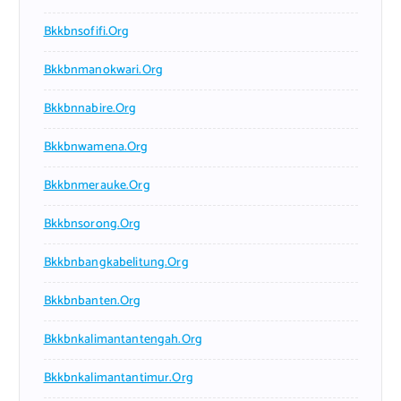
Bkkbnsofifi.org
Bkkbnmanokwari.org
Bkkbnnabire.org
Bkkbnwamena.org
Bkkbnmerauke.org
Bkkbnsorong.org
Bkkbnbangkabelitung.org
Bkkbnbanten.org
Bkkbnkalimantantengah.org
Bkkbnkalimantantimur.org