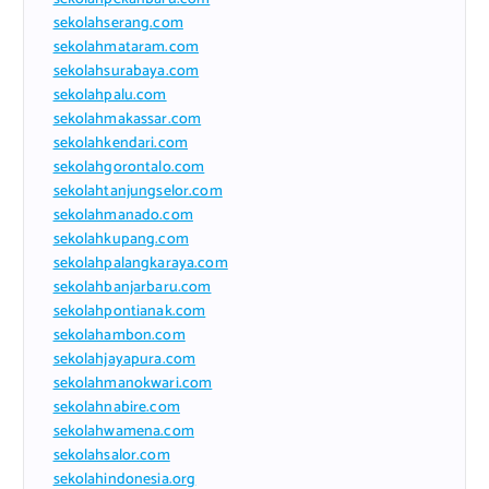
sekolahserang.com
sekolahmataram.com
sekolahsurabaya.com
sekolahpalu.com
sekolahmakassar.com
sekolahkendari.com
sekolahgorontalo.com
sekolahtanjungselor.com
sekolahmanado.com
sekolahkupang.com
sekolahpalangkaraya.com
sekolahbanjarbaru.com
sekolahpontianak.com
sekolahambon.com
sekolahjayapura.com
sekolahmanokwari.com
sekolahnabire.com
sekolahwamena.com
sekolahsalor.com
sekolahindonesia.org