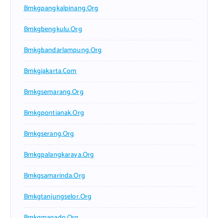
Bmkgpangkalpinang.org
Bmkgbengkulu.org
Bmkgbandarlampung.org
Bmkgjakarta.com
Bmkgsemarang.org
Bmkgpontianak.org
Bmkgserang.org
Bmkgpalangkaraya.org
Bmkgsamarinda.org
Bmkgtanjungselor.org
Bmkgmanado.org