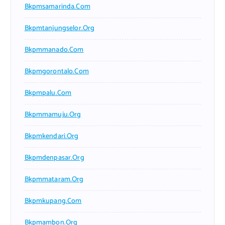
Bkpmsamarinda.com
Bkpmtanjungselor.org
Bkpmmanado.com
Bkpmgorontalo.com
Bkpmpalu.com
Bkpmmamuju.org
Bkpmkendari.org
Bkpmdenpasar.org
Bkpmmataram.org
Bkpmkupang.com
Bkpmambon.org