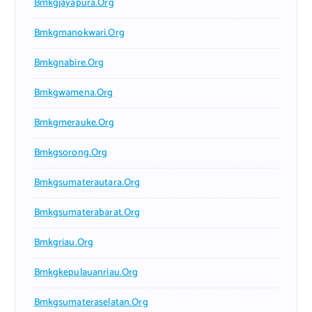
Bmkgjayapura.org
Bmkgmanokwari.org
Bmkgnabire.org
Bmkgwamena.org
Bmkgmerauke.org
Bmkgsorong.org
Bmkgsumaterautara.org
Bmkgsumaterabarat.org
Bmkgriau.org
Bmkgkepulauanriau.org
Bmkgsumateraselatan.org