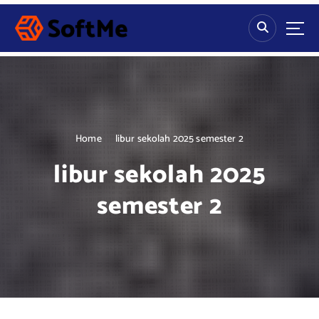
S
k
i
p
t
o
c
o
n
Home
libur sekolah 2025 semester 2
t
libur sekolah 2025
e
n
semester 2
t