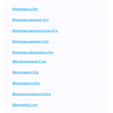
Bmkgpapua.org
Bmkgpapuatengah.org
Bmkgpapuapegunungan.org
Bmkgpapuaselatan.org
Bmkgpapuabaratdaya.org
Bkpmbandaaceh.com
Bkpmmedan.org
Bkpmpadang.org
Bkpmtanjungpinang.org
Bkpmjambi.com