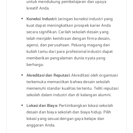
untuk mendukung pembelajaran dan upaya
kreatif Anda.
Koneksi Industri:
Jaringan koneksi industri yang
kuat dapat meningkatkan prospek karier Anda
secara signifikan. Carilah sekolah desain yang
telah menjalin kemitraan dengan firma desain,
agensi, dan perusahaan. Peluang magang dan
kuliah tamu dari para profesional industri dapat
memberikan pengalaman dunia nyata yang
berharga.
Akreditasi dan Reputasi:
Akreditasi oleh organisasi
terkemuka memastikan bahwa desain sekolah
memenuhi standar kualitas tertentu. Teliti reputasi
sekolah dalam industri dan di kalangan alumni.
Lokasi dan Biaya:
Pertimbangkan lokasi sekolah
desain dan biaya sekolah dan biaya hidup. Pilih
lokasi yang sesuai dengan gaya belajar dan
anggaran Anda.