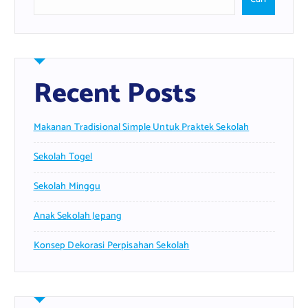
Recent Posts
Makanan Tradisional Simple Untuk Praktek Sekolah
Sekolah Togel
Sekolah Minggu
Anak Sekolah Jepang
Konsep Dekorasi Perpisahan Sekolah