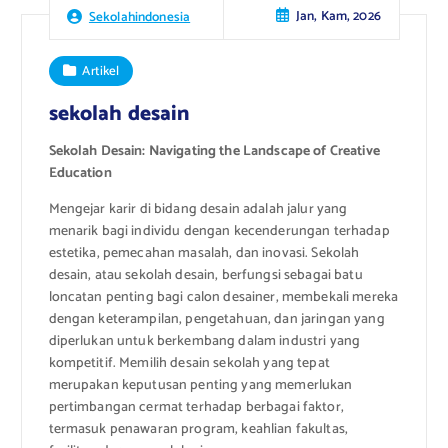
Jan, Kam, 2026
Sekolahindonesia
Artikel
sekolah desain
Sekolah Desain: Navigating the Landscape of Creative
Education
Mengejar karir di bidang desain adalah jalur yang
menarik bagi individu dengan kecenderungan terhadap
estetika, pemecahan masalah, dan inovasi. Sekolah
desain, atau sekolah desain, berfungsi sebagai batu
loncatan penting bagi calon desainer, membekali mereka
dengan keterampilan, pengetahuan, dan jaringan yang
diperlukan untuk berkembang dalam industri yang
kompetitif. Memilih desain sekolah yang tepat
merupakan keputusan penting yang memerlukan
pertimbangan cermat terhadap berbagai faktor,
termasuk penawaran program, keahlian fakultas,