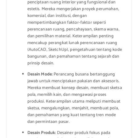
penciptaan ruang interior yang fungsional dan
estetis. Mereka mengerjakan proyek perumahan,
komersial, dan institusi, dengan
mempertimbangkan faktor-faktor seperti
perencanaan ruang, pencahayaan, skema warna,
dan pemilihan material. Keterampilan penting
mencakup perangkat lunak perencanaan ruang
(AutoCAD, SketchUp), pengetahuan tentang kode
bangunan, dan pemahaman tentang sejarah dan
prinsip desain.
Desain Mode:
Perancang busana bertanggung
jawab untuk menciptakan pakaian dan aksesoris.
Mereka membuat konsep desain, membuat sketsa
pola, memilih kain, dan mengawasi proses
produksi. Keterampilan utama meliputi membuat
sketsa, mengalungkan, menjahit, membuat pola,
dan pemahaman yang kuat tentang tren mode
dan permintaan pasar.
Desain Produk:
Desainer produk fokus pada