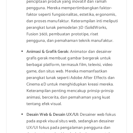
penciptaan produk yang inovatif dan ramah
pengguna. Mereka mempertimbangkan faktor-
faktor seperti fungsionalitas, estetika, ergonomis,
dan proses manufaktur. Keterampilan inti meliputi
perangkat lunak pemodelan 3D (SolidWorks,
Fusion 360), pembuatan prototipe, riset
pengguna, dan pemahaman teknik manufaktur.
Animasi & Grafik Gerak:
Animator dan desainer
grafis gerak membuat gambar bergerak untuk
berbagai platform, termasuk film, televisi, video
game, dan situs web. Mereka memanfaatkan
perangkat lunak seperti Adobe After Effects dan
Cinema 4D untuk menghidupkan kreasi mereka.
Keterampilan penting mencakup prinsip-prinsip
animasi, bercerita, dan pemahaman yang kuat
tentang efek visual.
Desain Web & Desain UX/UI:
Desainer web fokus
pada aspek visual situs web, sedangkan desainer
UX/UI fokus pada pengalaman pengguna dan