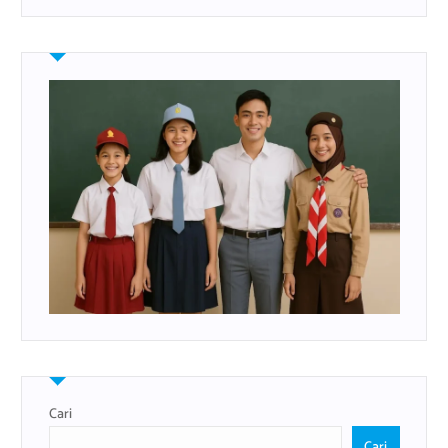
Cari
Cari