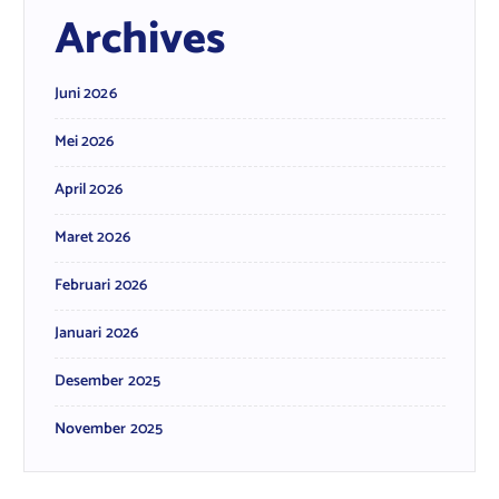
Archives
Juni 2026
Mei 2026
April 2026
Maret 2026
Februari 2026
Januari 2026
Desember 2025
November 2025