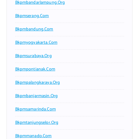
Bkpmbandarlampung.org
Bkpmserang.com
Bkpmbandung.com
Bkpmyogyakarta.com
Bkpmsurabaya.org
Bkpmpontianak.com
Bkpmpalangkaraya.org
Bkpmbanjarmasin.org
Bkpmsamarinda.com
Bkpmtanjungselor.org
Bkpmmanado.com