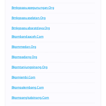
Bmkgpapuapegunungan.org
Bmkgpapuaselatan.org
Bmkgpapuabaratdaya.org
Bkpmbandaaceh.com
Bkpmmedan.org
Bkpmpadang.org
Bkpmtanjungpinang.org
Bkpmjambi.com
Bkpmpalembang.com
Bkpmpangkalpinang.com