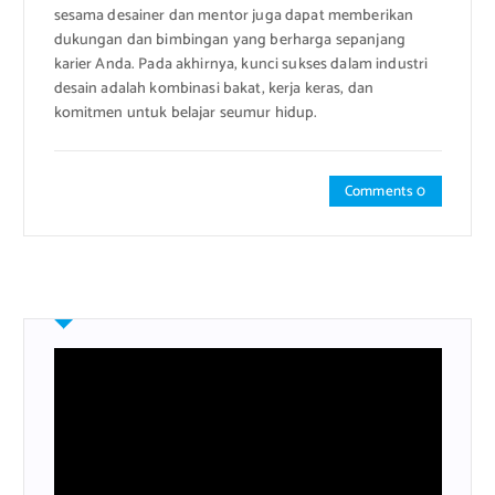
sesama desainer dan mentor juga dapat memberikan
dukungan dan bimbingan yang berharga sepanjang
karier Anda. Pada akhirnya, kunci sukses dalam industri
desain adalah kombinasi bakat, kerja keras, dan
komitmen untuk belajar seumur hidup.
Comments 0