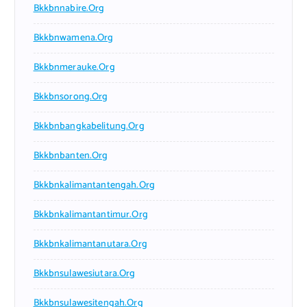
Bkkbnnabire.org
Bkkbnwamena.org
Bkkbnmerauke.org
Bkkbnsorong.org
Bkkbnbangkabelitung.org
Bkkbnbanten.org
Bkkbnkalimantantengah.org
Bkkbnkalimantantimur.org
Bkkbnkalimantanutara.org
Bkkbnsulawesiutara.org
Bkkbnsulawesitengah.org