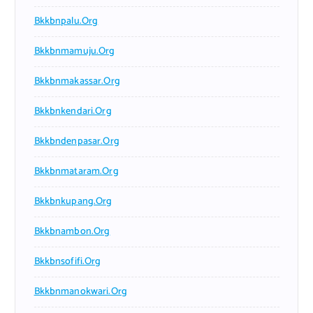
Bkkbnpalu.org
Bkkbnmamuju.org
Bkkbnmakassar.org
Bkkbnkendari.org
Bkkbndenpasar.org
Bkkbnmataram.org
Bkkbnkupang.org
Bkkbnambon.org
Bkkbnsofifi.org
Bkkbnmanokwari.org