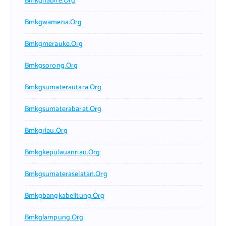
Bmkgnabire.org
Bmkgwamena.org
Bmkgmerauke.org
Bmkgsorong.org
Bmkgsumaterautara.org
Bmkgsumaterabarat.org
Bmkgriau.org
Bmkgkepulauanriau.org
Bmkgsumateraselatan.org
Bmkgbangkabelitung.org
Bmkglampung.org