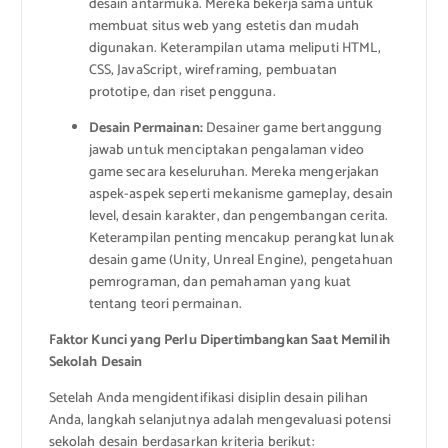
desain antarmuka. Mereka bekerja sama untuk
membuat situs web yang estetis dan mudah
digunakan. Keterampilan utama meliputi HTML,
CSS, JavaScript, wireframing, pembuatan
prototipe, dan riset pengguna.
Desain Permainan:
Desainer game bertanggung
jawab untuk menciptakan pengalaman video
game secara keseluruhan. Mereka mengerjakan
aspek-aspek seperti mekanisme gameplay, desain
level, desain karakter, dan pengembangan cerita.
Keterampilan penting mencakup perangkat lunak
desain game (Unity, Unreal Engine), pengetahuan
pemrograman, dan pemahaman yang kuat
tentang teori permainan.
Faktor Kunci yang Perlu Dipertimbangkan Saat Memilih
Sekolah Desain
Setelah Anda mengidentifikasi disiplin desain pilihan
Anda, langkah selanjutnya adalah mengevaluasi potensi
sekolah desain berdasarkan kriteria berikut: