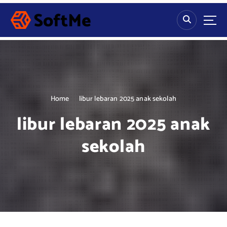
S
k
i
p
t
o
c
o
n
Home
libur lebaran 2025 anak sekolah
t
libur lebaran 2025 anak
e
n
sekolah
t