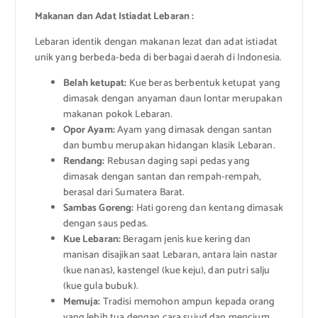
Makanan dan Adat Istiadat Lebaran :
Lebaran identik dengan makanan lezat dan adat istiadat
unik yang berbeda-beda di berbagai daerah di Indonesia.
Belah ketupat:
Kue beras berbentuk ketupat yang
dimasak dengan anyaman daun lontar merupakan
makanan pokok Lebaran.
Opor Ayam:
Ayam yang dimasak dengan santan
dan bumbu merupakan hidangan klasik Lebaran.
Rendang:
Rebusan daging sapi pedas yang
dimasak dengan santan dan rempah-rempah,
berasal dari Sumatera Barat.
Sambas Goreng:
Hati goreng dan kentang dimasak
dengan saus pedas.
Kue Lebaran:
Beragam jenis kue kering dan
manisan disajikan saat Lebaran, antara lain nastar
(kue nanas), kastengel (kue keju), dan putri salju
(kue gula bubuk).
Memuja:
Tradisi memohon ampun kepada orang
yang lebih tua dengan cara sujud dan mencium