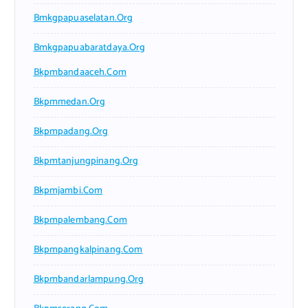
Bmkgpapuaselatan.org
Bmkgpapuabaratdaya.org
Bkpmbandaaceh.com
Bkpmmedan.org
Bkpmpadang.org
Bkpmtanjungpinang.org
Bkpmjambi.com
Bkpmpalembang.com
Bkpmpangkalpinang.com
Bkpmbandarlampung.org