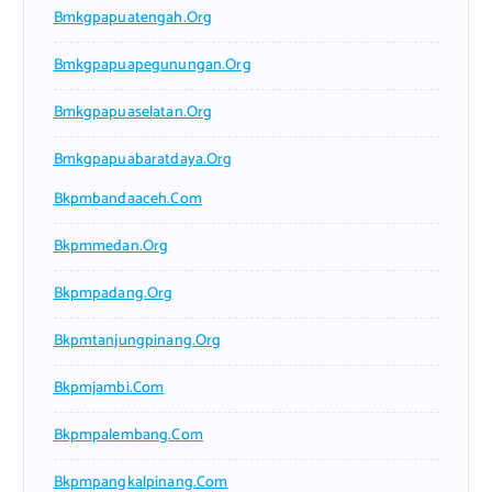
Bmkgpapuatengah.org
Bmkgpapuapegunungan.org
Bmkgpapuaselatan.org
Bmkgpapuabaratdaya.org
Bkpmbandaaceh.com
Bkpmmedan.org
Bkpmpadang.org
Bkpmtanjungpinang.org
Bkpmjambi.com
Bkpmpalembang.com
Bkpmpangkalpinang.com