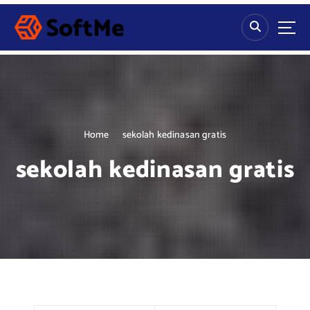
S
k
i
p
t
o
c
o
n
Home
sekolah kedinasan gratis
t
sekolah kedinasan gratis
e
n
t